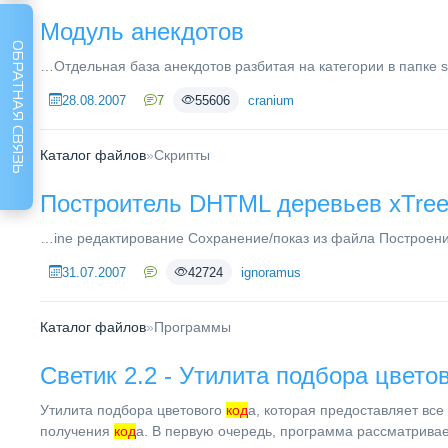
Модуль анекдотов
ОБРАТНАЯ СВЯЗЬ
…Отдельная база анекдотов разбитая на категории в папке sq
28.08.2007
7
55606
cranium
Каталог файлов
»
Скрипты
Построитель DHTML деревьев xTree 
…ine редактирование Сохранение/показ из файла Построе
31.07.2007
42724
ignoramus
Каталог файлов
»
Программы
Светик 2.2 - Утилита подбора цвето
Утилита подбора цветового
код
а, которая предоставляет вс
получения
код
а. В первую очередь, программа рассматривает