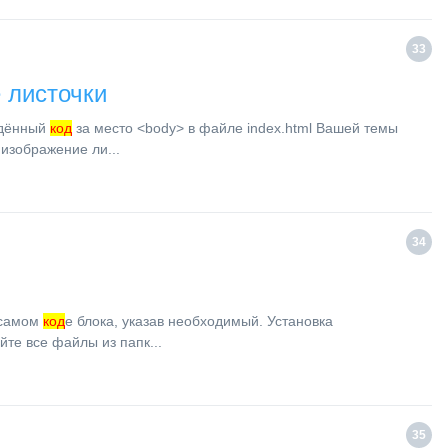
33
 листочки
едённый
код
за место <body> в файле index.html Вашей темы
изображение ли...
34
 самом
код
е блока, указав необходимый. Установка
те все файлы из папк...
35