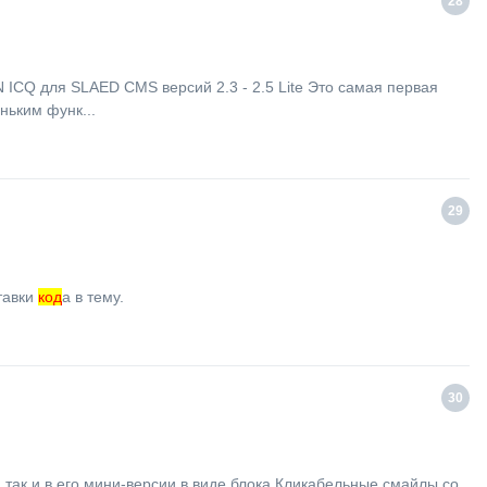
28
 ICQ для SLAED CMS версий 2.3 - 2.5 Lite Это самая первая
ньким функ...
29
тавки
код
а в тему.
30
так и в его мини-версии в виде блока Кликабельные смайлы со