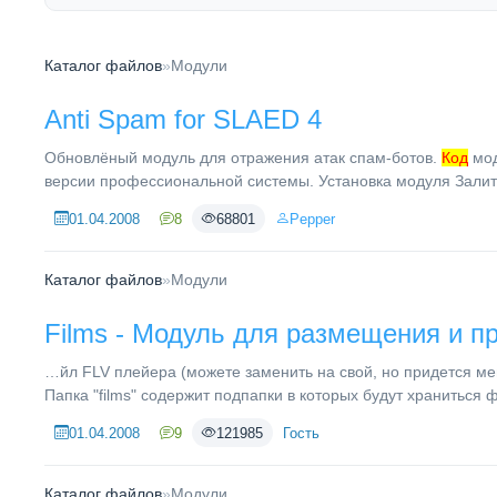
Каталог файлов
»
Модули
Anti Spam for SLAED 4
Обновлёный модуль для отражения атак спам-ботов.
Код
мод
версии профессиональной системы. Установка модуля Залить
01.04.2008
8
68801
Pepper
Каталог файлов
»
Модули
Films - Модуль для размещения и 
…йл FLV плейера (можете заменить на свой, но придется м
Папка "films" содержит подпапки в которых будут храниться 
01.04.2008
9
121985
Гость
Каталог файлов
»
Модули