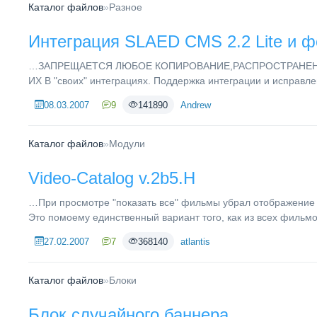
Каталог файлов
»
Разное
Интеграция SLAED CMS 2.2 Lite и фо
…ЗАПРЕЩАЕТСЯ ЛЮБОЕ КОПИРОВАНИЕ,РАСПРОСТРАНЕН
ИХ В "своих" интеграциях. Поддержка интеграции и исправл
08.03.2007
9
141890
Andrew
Каталог файлов
»
Модули
Video-Catalog v.2b5.H
…При просмотре "показать все" фильмы убрал отображение
Это помоему единственный вариант того, как из всех фильмов 
27.02.2007
7
368140
atlantis
Каталог файлов
»
Блоки
Блок случайного баннера