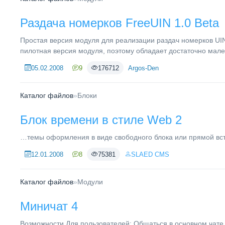
Раздача номерков FreeUIN 1.0 Beta
Простая версия модуля для реализации раздач номерков UIN
пилотная версия модуля, поэтому обладает достаточно мале
05.02.2008
9
176712
Argos-Den
Каталог файлов
»
Блоки
Блок времени в стиле Web 2
…темы оформления в виде свободного блока или прямой вс
12.01.2008
8
75381
SLAED CMS
Каталог файлов
»
Модули
Миничат 4
Возможности Для пользователей: Общаться в основном чате, 