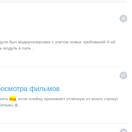
26
уля был модернизирован с учетом новых требований 4-ой
 модуль в папк...
27
просмотра фильмов
енять
код
, если плейер принимает отличную от моего строку)
фильмы ф...