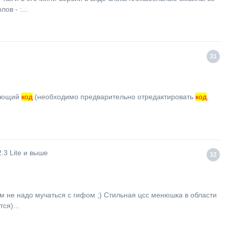
в - :...
31
дующий
код
(необходимо предварительно отредактировать
код
,
2.3 Lite и выше
32
ам не надо мучаться с гифом ;) Стильная цсс менюшка в области
ся)...