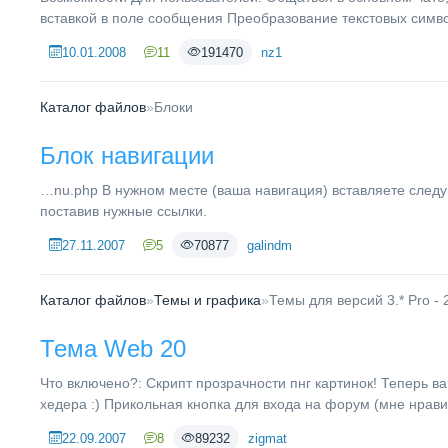
вставкой в поле сообщения Преобразование текстовых символо
10.01.2008
11
191470
nz1
Каталог файлов
»
Блоки
Блок навигации
…nu.php В нужном месте (ваша навигация) вставляете сле
поставив нужные ссылки.
27.11.2007
5
70877
galindm
Каталог файлов
»
Темы и графика
»
Темы для версий 3.* Pro - 
Тема Web 20
Что включено?: Скрипт прозрачности пнг картинок! Теперь в
хедера :) Прикольная кнопка для входа на форум (мне нравит
22.09.2007
8
89232
zigmat