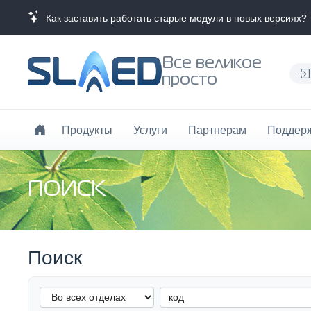
Как заставить работать старые модули в новых версиях?
Все великое
просто
Продукты
Услуги
Партнерам
Поддер
ПОИСК
Поиск