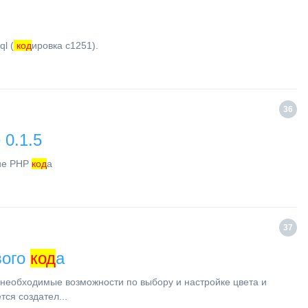
l (
код
ировка с1251).
36
0.1.5
ние PHP
код
а
37
вого
код
а
е необходимые возможности по выбору и настройке цвета и
ся создател...