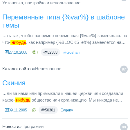
Установка, настройка и использование
Переменные типа {%var%} в шаблоне
темы
…ть так, чтобы например переменная {%var%} заменялась на
что-
нибудь
, как например {%BLOCKS left%} заменяется на
левые блоки и тп. Ковырял sources.php, но что-то нифига не
27.10.2008
7
52383
Goshan
понял ^^ ...
Каталог сайтов
»
Непознанное
87
Скиния
…ли за нами или примыкали к нашей церкви или создавали
какое-
нибудь
общество или организацию. Мы никогда не
будем преследовать этих целей. Но для нас важны дела
09.11.2005
50301
Evgeny
Божьи и люди, и мы ...
Новости
»
Программы
88