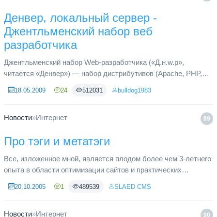
Денвер, локальный сервер -
Джентльменский набор веб
разработчика
Джентльменский набор Web-разработчика («Д.н.w.р»,
читается «Денвер») — набор дистрибутивов (Apache, PHP,
MySQL, Perl и т.д.) и программная оболочка, используемые
18.05.2009
24
512031
bulldog1983
Web-разработчиками...
Новости
»
Интернет
89
Про тэги и метатэги
Все, изложенное мной, является плодом более чем 3-летнего
опыта в области оптимизации сайтов и практических
наблюдений. Таким образом, мои рекомендации будут носить
20.10.2005
1
489539
SLAED CMS
в большей степе...
Новости
»
Интернет
90