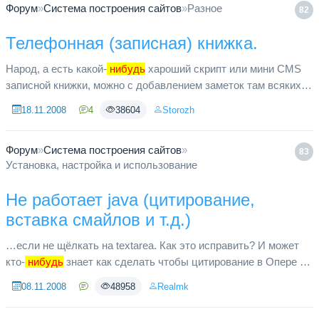
Форум
»
Система построения сайтов
»
Разное
82
Телефонная (записная) книжка.
Народ, а есть какой-
нибудь
хароший скрипт или мини CMS
записной книжки, можно с добавлением заметок там всяких.
Ну что-то типа органайзера. Хотя впринцепи достаточно
18.11.2008
4
38604
Storozh
будет и просто...
Форум
»
Система построения сайтов
»
83
Установка, настройка и использование
Не работает java (цитирование,
вставка смайлов и т.д.)
…если не щёлкать на textarea. Как это исправить? И может
кто-
нибудь
знает как сделать чтобы цитирование в Опере и
Firefox тоже работало? Т.е. чтобы выделенный текст тоже
08.11.2008
48958
Realmk
вставлялся...