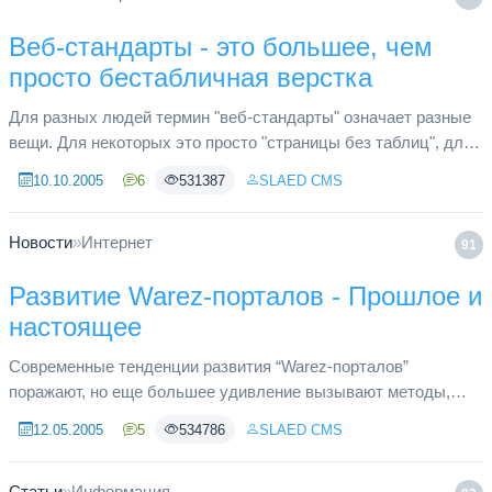
Веб-стандарты - это большее, чем
просто бестабличная верстка
Для разных людей термин "веб-стандарты" означает разные
вещи. Для некоторых это просто "страницы без таблиц", для
других - "правильный код". Однако веб-стандарты это нечто
10.10.2005
6
531387
SLAED CMS
намного ...
Новости
»
Интернет
91
Развитие Warez-порталов - Прошлое и
настоящее
Современные тенденции развития “Warez-порталов”
поражают, но еще большее удивление вызывают методы,
которые используют их администраторы. Для тех, кто еще не
12.05.2005
5
534786
SLAED CMS
понял о чем пойдет реч...
Статьи
»
Информация