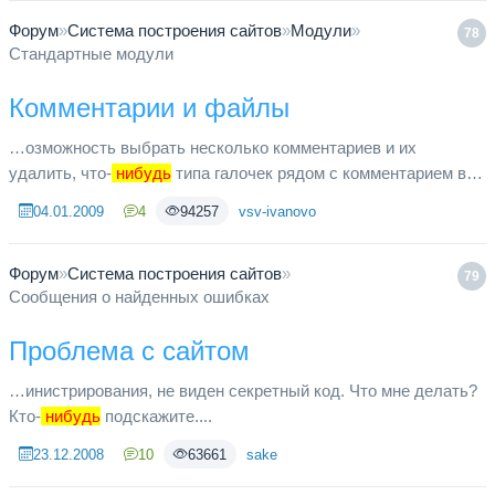
Форум
»
Система построения сайтов
»
Модули
»
78
Стандартные модули
Комментарии и файлы
…озможность выбрать несколько комментариев и их
удалить, что-
нибудь
типа галочек рядом с комментарием в
админке. Я где-то видел решение этой проблеммы у вас на
04.01.2009
4
94257
vsv-ivanovo
старом форуме, давно...
Форум
»
Система построения сайтов
»
79
Сообщения о найденных ошибках
Проблема с сайтом
…инистрирования, не виден секретный код. Что мне делать?
Кто-
нибудь
подскажите....
23.12.2008
10
63661
sake