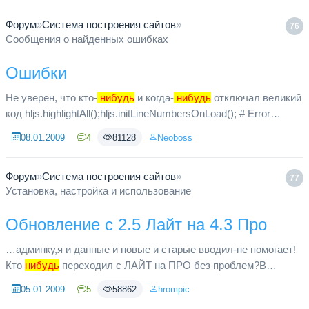
Форум
»
Система построения сайтов
»
76
Сообщения о найденных ошибках
Ошибки
Не уверен, что кто-
нибудь
и когда-
нибудь
отключал великий
код hljs.highlightAll();hljs.initLineNumbersOnLoad(); # Error
reporting if ($confs['error']) { error_reporting(E_ALL ^ E_N...
08.01.2009
4
81128
Neoboss
Форум
»
Система построения сайтов
»
77
Установка, настройка и использование
Обновление с 2.5 Лайт на 4.3 Про
…админку,я и данные и новые и старые вводил-не помогает!
Кто
нибудь
переходил с ЛАЙТ на ПРО без проблем?В
смысле переноса данных от сайта на Лайт версии в скрипт
05.01.2009
5
58862
hrompic
ПРО версии? Подска...