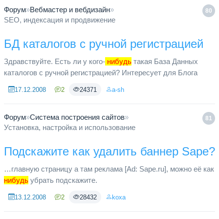
Форум
»
Вебмастер и вебдизайн
»
80
SEO, индексация и продвижение
БД каталогов с ручной регистрацией
Здравствуйте. Есть ли у кого-
нибудь
такая База Данных
каталогов с ручной регистрацией? Интересует для Блога
17.12.2008
2
24371
a-sh
Форум
»
Система построения сайтов
»
81
Установка, настройка и использование
Подскажите как удалить баннер Sape?
…главную страницу а там реклама [Ad: Sape.ru], можно её как
нибудь
убрать подскажите.
13.12.2008
2
28432
koxa