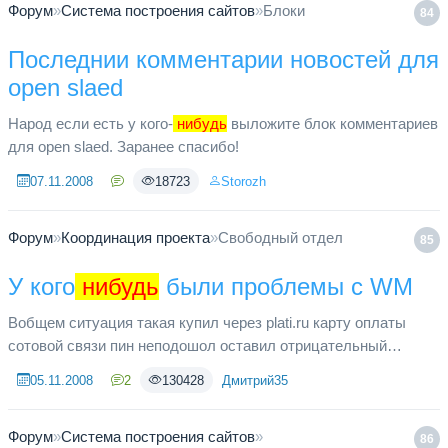
Форум
»
Система построения сайтов
»
Блоки
84
Последнии комментарии новостей для
open slaed
Народ если есть у кого-
нибудь
выложите блок комментариев
для open slaed. Заранее спасибо!
07.11.2008
18723
Storozh
Форум
»
Координация проекта
»
Свободный отдел
85
У кого
нибудь
были проблемы с WM
Вобщем ситуация такая купил через plati.ru карту оплаты
сотовой связи пин неподошол оставил отрицательный
отзыв(далее с прадовцом уладили конфликт и отзыв сменил)
05.11.2008
2
130428
Дмитрий35
через пару минут ...
Форум
»
Система построения сайтов
»
86