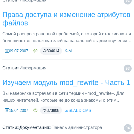
92
Права доступа и изменение атрибутов
файлов
Самой распространенной проблемой, с которой сталкиваются
большинство пользователей на начальной стадии изучения
основ создания сайтов и веб проектов, это изменение
09.07.2007
394614
K-M
атрибутов файлов...
Статьи
»
Информация
93
Изучаем модуль mod_rewrite - Часть 1
Вы наверняка встречали в сети термин «mod_rewrite». Для
наших читателей, которые не до конца знакомы с этим
модулем веб сервера Apache, а также для тех, кто вообще
15.04.2007
373808
SLAED CMS
первый раз об эт...
Статьи
»
Документация
»
Панель администратора
94