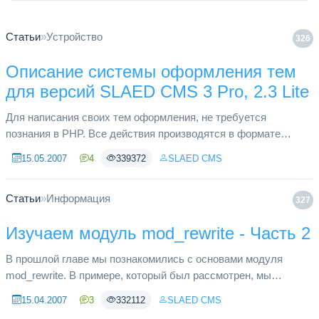
Статьи
»
Устройство
326
Описание системы оформления тем
для версий SLAED CMS 3 Pro, 2.3 Lite
Для написания своих тем оформления, не требуется
познания в PHP. Все действия производятся в формате
HTML. В нашем примере за основу взята стандартная тема
15.05.2007
4
339372
SLAED CMS
системы Default. Для соз...
Статьи
»
Информация
327
Изучаем модуль mod_rewrite - Часть 2
В прошлой главе мы познакомились с основами модуля
mod_rewrite. В примере, который был рассмотрен, мы
использовали конструкцию, которая в буквальном смысле
15.04.2007
3
332112
SLAED CMS
означает следующее: «Есл...