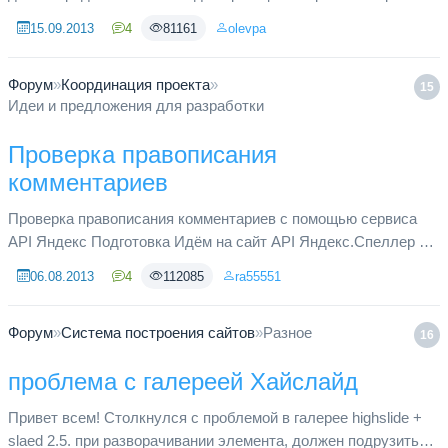
с такими отчётами. примерное содержание такое Попытка
15.09.2013
4
81161
olevpa
взлома: Hack ...
Форум
»
Координация проекта
»
15
Идеи и предложения для разработки
Проверка правописания
комментариев
Проверка правописания комментариев с помощью сервиса
API Яндекс Подготовка Идём на сайт API Яндекс.Спеллер и
качаем оттуда актуальную версию архива со скриптом. В
06.08.2013
4
112085
ra55551
папке plugins соз...
Форум
»
Система построения сайтов
»
Разное
16
проблема с галереей Хайслайд
Привет всем! Столкнулся с проблемой в галерее highslide +
slaed 2.5. при разворачивании элемента, должен подрузиться