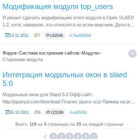
Модификация модуля top_users
Я решил сделать модификацию этого модуля в Open SLAED
1.2, хотя, наверное, это относится ко всем версиям. Дело в
том, что каждый наверное обратил внимание, что скрипт
13.11.2011
7
142546
Teofil0344
предоставляет...
Форум
»
Система построения сайтов
»
Модули
»
25
Сторонние модули
Интеграция модальных окон в slaed
5.0
Модальные окна для Slaed 5.0 Офф.сайт:
http://jqueryui.com/download Плагин: jquery-ui.js Пример на pro-
script.ru в левом блоке "апдейт" по клику -Получить информер
26.10.2011
6
123189
ra55551
Установка • Зали...
Всего:
119
на
5
страницах по
25
на каждой странице
1
2
3
4
5