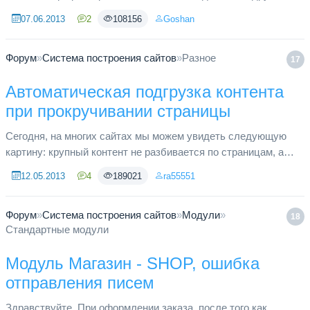
яваскрипт ajax(), с выводом содержания: <script
07.06.2013
2
108156
Goshan
type=\"text/jav...
Форум
»
Система построения сайтов
»
Разное
17
Автоматическая подгрузка контента
при прокручивании страницы
Сегодня, на многих сайтах мы можем увидеть следующую
картину: крупный контент не разбивается по страницам, а
подгружается по ходу просмотра. Где-то нужно самим нажать
12.05.2013
4
189021
ra55551
на кнопку, гд...
Форум
»
Система построения сайтов
»
Модули
»
18
Стандартные модули
Модуль Магазин - SHOP, ошибка
отправления писем
Здравствуйте, При оформлении заказа, после того как