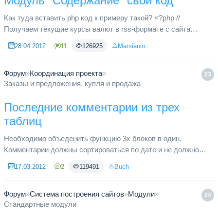
Модуль "Содержание" свой код
Как туда вставить php код к примеру такой? <?php //
Получаем текущие курсы валют в rss-формате с сайта
www.cbr.ru $content = get_content(); // Разбираем содержимое,
28.04.2012
11
126925
Marsianin
при помощи регу...
Форум
»
Координация проекта
»
23
Заказы и предложения, купля и продажа
Последние комментарии из трех
таблиц
Необходимо объеденить функцию 3х блоков в один.
Комментарии должны сортироваться по дате и не должно
быть деления на категории внутри блока. Комменты для
17.03.2012
2
119491
Buch
Voting, News и Files наход...
Форум
»
Система построения сайтов
»
Модули
»
24
Стандартные модули