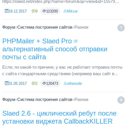
https://slaed.net/index.php?name=forum&op=view&id=15579
Выкладываю вам мою реализацию. Правки в админке
19.12.2017
9
113200
Miksar
подойдут для любых версий системы, потому ...
Форум
»
Система построения сайтов
»
Разное
7
PHPMailer + Slaed Pro =
альтернативный способ отправки
почты с сайта
Если, по какой-то причине, у вас не работает отправка почты
с сайта стандартными средствами (например ваш сайт в
локальной сети), вам поможет это расширение. Отправка
31.05.2017
2
120473
otherside
почты происхо...
Форум
»
Система построения сайтов
»
Разное
8
Slaed 2.6 - циклический ребут после
установки виджета CallbackKILLER