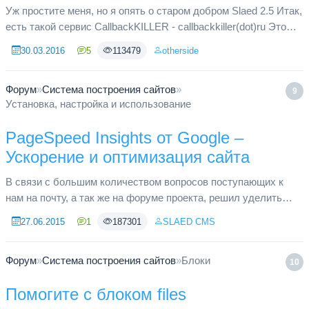
Уж простите меня, но я опять о старом добром Slaed 2.5 Итак,
есть такой сервис CallbackKILLER - callbackkiller(dot)ru Это
один из коллбэк хантеров - всякие разные всплывающие окна
30.03.2016
5
113479
otherside
...
Форум
»
Система построения сайтов
»
9
Установка, настройка и использование
PageSpeed Insights от Google –
Ускорение и оптимизация сайта
В связи с большим количеством вопросов поступающих к
нам на почту, а так же на форуме проекта, решил уделить
время вопросу ускорения сайта и инструменту тестирования
27.06.2015
1
187301
SLAED CMS
скорости PageS...
Форум
»
Система построения сайтов
»
Блоки
10
Помогите с блоком files