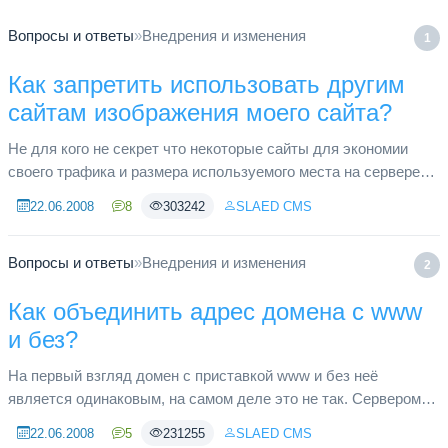
Вопросы и ответы
»
Внедрения и изменения
1
Как запретить использовать другим
сайтам изображения моего сайта?
Не для кого не секрет что некоторые сайты для экономии
своего трафика и размера используемого места на сервере
применяют удалённые изображения с других сайтов, тем
22.06.2008
8
303242
SLAED CMS
самым поглощают ...
Вопросы и ответы
»
Внедрения и изменения
2
Как объединить адрес домена с www
и без?
На первый взгляд домен с приставкой www и без неё
является одинаковым, на самом деле это не так. Сервером
они инициируются как два разных домена и, как правило, на
22.06.2008
5
231255
SLAED CMS
них можно устано...