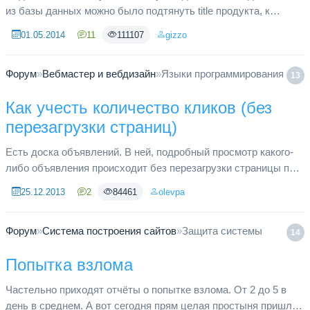
из базы данных можно было подтянуть title продукта, к
сожалению не силен в пропысывании разного вида запросов
01.05.2014
11
111107
gizzo
в BD. Код сей...
Форум
»
Вебмастер и вебдизайн
»
Языки программирования
13
Как учесть количество кликов (без
перезагрузки страниц)
Есть доска объявлений. В ней, подробный просмотр какого-
либо объявления происходит без перезагрузки страницы по
клику на номер объявления. Обработка клика
25.12.2013
2
84461
olevpa
осуществляется с помощью ...
Форум
»
Система построения сайтов
»
Защита системы
14
Попытка взлома
Частельно приходят отчёты о попытке взлома. От 2 до 5 в
день в среднем. А вот сегодня прям целая простыня пришла