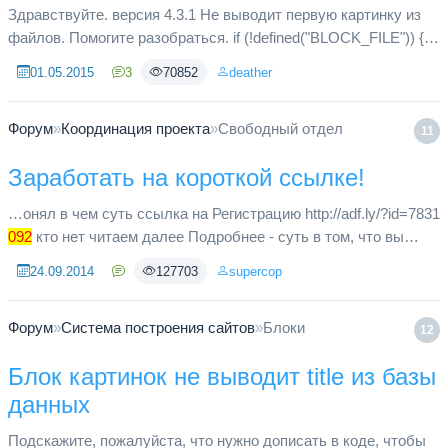
Здравствуйте. версия 4.3.1 Не выводит первую картинку из
файлов. Помогите разобраться. if (!defined("BLOCK_FILE")) {
Header("Location: ../index.php"); exit; } global $prefix, $db; ...
01.05.2015
3
70852
deather
Форум
»
Координация проекта
»
Свободный отдел
11
Заработать на короткой ссылке!
…онял в чем суть ссылка на Регистрацию http://adf.ly/?id=7831
092
кто нет читаем далее Подробнее - суть в том, что вы
сокращаете ссылку для публикации в твиттере, фэйсбке,
24.09.2014
127703
supercop
youtube и...
Форум
»
Система построения сайтов
»
Блоки
12
Блок картинок не выводит title из базы
данных
Подскажите, пожалуйста, что нужно дописать в коде, чтобы