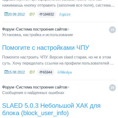
нажимаешь кнопку отправить (заполнив все поля), система
долго думает и выдает сообщение об ошибке, при этом заказ
20.09.2012
7
184832
gizzo
поступает в ба...
Форум
»
Система построения сайтов
»
19
Установка, настройка и использование
Помогите с настройками ЧПУ
Помогите настроить ЧПУ. Версия slaed старая, но не в этом
суть. Хочу переделать ссылки на профили пользователей с
index.php?name=Account&op=info&uname=Nikolya в user-
15.08.2012
7
65944
Nikolya
Nikolya.html В...
Форум
»
Система построения сайтов
»
20
Сообщения о найденных ошибках
SLAED 5.0.3 Небольшой ХАК для
блока (block_user_info)