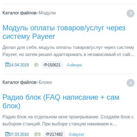
Каталог файлов
»
Модули
3
Модуль оплаты товаров/услуг через
систему Payeer
Делал для себя, модуль оплаты товаров/услуг через систему
Payeer, но затем решил адаптировать в независимый от сайта
модуль и поделится им с сообществом SLAED CMS.
14.04.2019
150621
olevpa
Тестировалось на...
Каталог файлов
»
Блоки
4
Радио блок (FAQ написание + сам
блок)
Радио блок на отдельном окне проигрывание. Создаём блок с
выбором станций. При выборе станции нажимаем и
выпрыгивает окошко. Всех приветствую! Я новичёк в
07.03.2010
3
217482
dayser