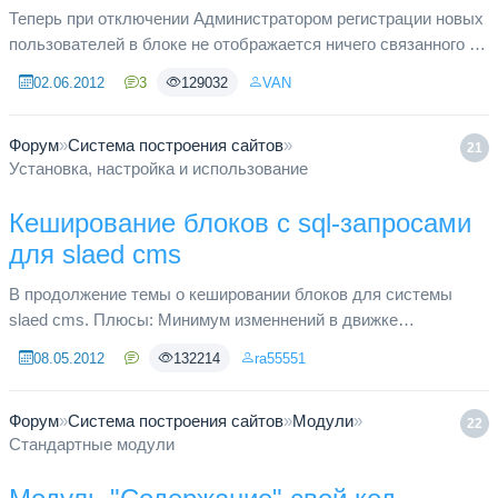
Теперь при отключении Администратором регистрации новых
пользователей в блоке не отображается ничего связанного с
регистрацией. Код файла заменить этим: <?php # Copyright ©
02.06.2012
3
129032
VAN
2005 - ...
Форум
»
Система построения сайтов
»
21
Установка, настройка и использование
Кеширование блоков с sql-запросами
для slaed cms
В продолжение темы о кешировании блоков для системы
slaed cms. Плюсы: Минимум изменнений в движке
Уменьшение скорости генерации страниц сайта Уменьшение
08.05.2012
132214
ra55551
нагрузки на сервер Минусы: ...
Форум
»
Система построения сайтов
»
Модули
»
22
Стандартные модули