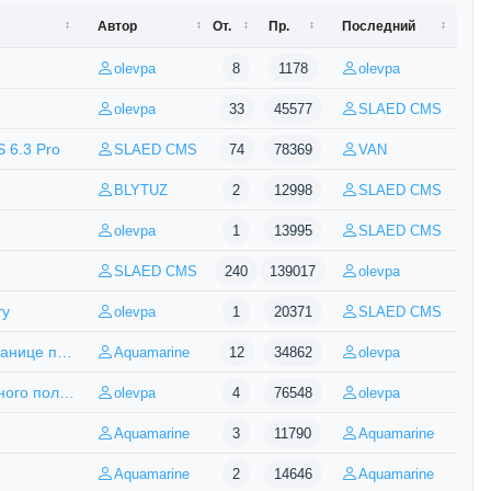
Автор
От.
Пр.
Последний
olevpa
8
1178
olevpa
olevpa
33
45577
SLAED CMS
 6.3 Pro
SLAED CMS
74
78369
VAN
BLYTUZ
2
12998
SLAED CMS
olevpa
1
13995
SLAED CMS
SLAED CMS
240
139017
olevpa
ту
olevpa
1
20371
SLAED CMS
езентация
Aquamarine
12
34862
olevpa
ьзователя
olevpa
4
76548
olevpa
Aquamarine
3
11790
Aquamarine
Aquamarine
2
14646
Aquamarine