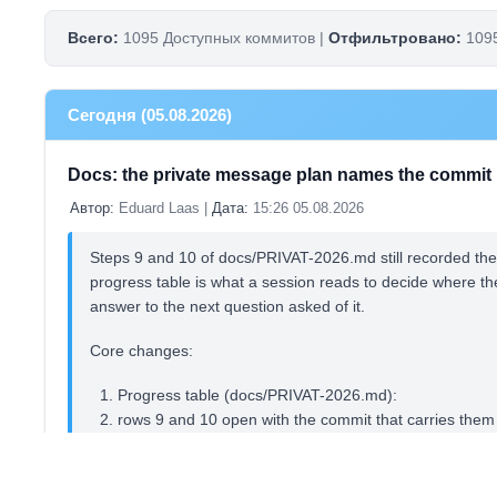
Всего:
1095 Доступных коммитов |
Отфильтровано:
1095
Сегодня (05.08.2026)
Docs: the private message plan names the commit i
Автор:
Eduard Laas |
Дата:
15:26 05.08.2026
Steps 9 and 10 of docs/PRIVAT-2026.md still recorded t
progress table is what a session reads to decide where the
answer to the next question asked of it.
Core changes:
Progress table (docs/PRIVAT-2026.md):
rows 9 and 10 open with the commit that carries them
row 9 is the format column in all three update cha
row 10 is tools/privat-migrate.php with its probe an