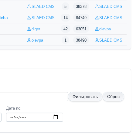
SLAED CMS
5
38378
SLAED CMS
tcha
SLAED CMS
14
84749
SLAED CMS
diger
42
63051
olevpa
olevpa
1
38490
SLAED CMS
Дата по