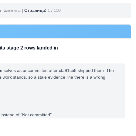
 Коммиты |
Страница:
1 / 110
ts stage 2 rows landed in
hemselves as uncommitted after cfa91cb8 shipped them. The
 work stands, so a stale evidence line there is a wrong
 instead of "Not committed"
nnels
d its test