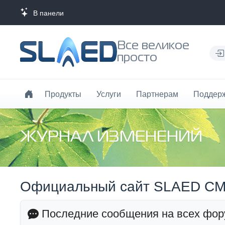
В панели администратора запретил себе вход по IP, что 
Все великое
просто
Продукты
Услуги
Партнерам
Поддер
ЖУРНАЛ ИЗМЕНЕНИЙ
Официальный сайт SLAED C
Последние сообщения на всех фор