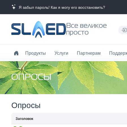
Я забыл пароль! Как я могу его восстановить?
Все великое
просто
Продукты
Услуги
Партнерам
Поддер
ОПРОСЫ
Опросы
Заголовок