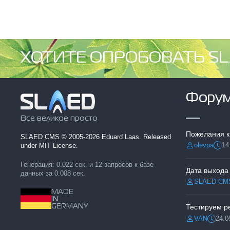
ХОТИТЕ ОПРОБОВАТЬ SL
Фору
Все великое просто
Пожелания к
SLAED CMS
© 2005-2026 Eduard Laas. Released
olevpa
14
under MIT License.
Разместил:
Дата
Генерация: 0.022 сек. и 12 запросов к базе
Дата выхода
данных за 0.008 сек.
SLAED CM
Разместил:
MADE
IN
GERMANY
VAN
24.0
Разместил:
Дата: