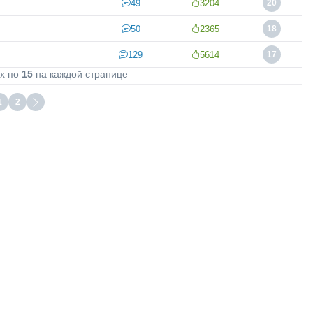
49
3204
20
50
2365
18
129
5614
17
х по
15
на каждой странице
1
2