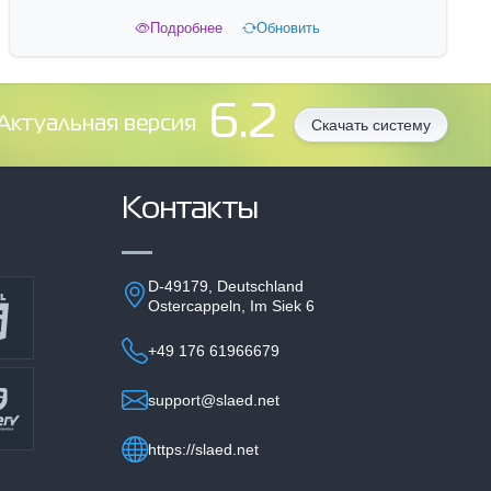
Подробнее
Обновить
6.2
Aктуальная версия
Скачать систему
Контакты
D-49179, Deutschland
Ostercappeln, Im Siek 6
+49 176 61966679
support@slaed.net
https://slaed.net