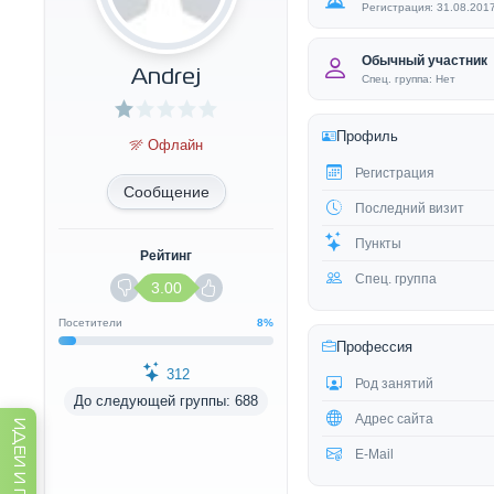
Регистрация: 31.08.201
Обычный участник
Andrej
Спец. группа: Нет
Профиль
Офлайн
Регистрация
Сообщение
Последний визит
Пункты
Рейтинг
Спец. группа
3.00
Посетители
8%
Профессия
312
Род занятий
До следующей группы: 688
Адрес сайта
E-Mail