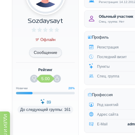
Регистрация: 14.12.201
Обычный участник
Sozdaysayt
Спец. группа: Нет
Профиль
Офлайн
Регистрация
Сообщение
Последний визит
Пункты
Рейтинг
Спец. группа
5.00
Новички
28%
Профессия
89
Род занятий
До следующей группы: 161
Адрес сайта
E-Mail
adm