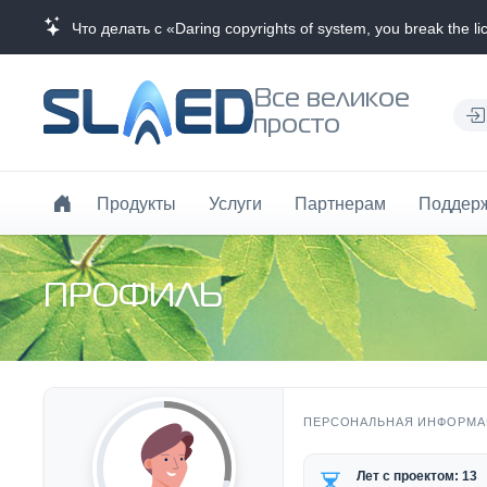
Что делать с «Daring copyrights of system, you break the li
Все великое
просто
Продукты
Услуги
Партнерам
Поддер
ПРОФИЛЬ
ПЕРСОНАЛЬНАЯ ИНФОРМА
Лет с проектом: 13