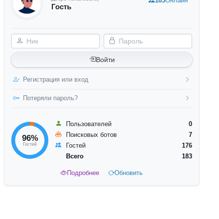
183
Онлайн
Гость
Ник
Пароль
Войти
Регистрация или вход
Потеряли пароль?
Пользователей
0
Поисковых ботов
7
96%
Гостей
Гостей
176
Всего
183
Подробнее
Обновить