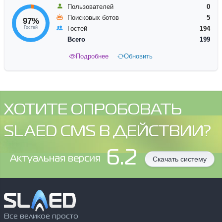
Пользователей
0
Только попробывал поставить - уж очень чего-то он неудобный какой-то( ...
21.05.2010
Поисковых ботов
5
97%
Гостей
Гостей
194
Что-то шкуры для CS довольно стандартные везде..
25.02.2010
Всего
199
Подробнее
Обновить
Как то не приходилось писать слова благодарности, но несмотряна на неп...
19.02.2010
Такаю бы темку для более ранних версий))
19.02.2010
Блин, нашелся бы человек, кторый бы переделал темку под 2.5
28.01.2010
ХОТИТЕ ОПРОБОВАТЬ
Очень нужно что-то подобное под 2.5 лайт, где отыскать?
27.01.2010
SLAED CMS В ДЕЙСТВИИ?
Какой-то дефектиный модуль))
27.01.2010
6.2
Aктуальная версия
Скачать систему
Жаль, что непредусмотрено добавление статей пользователем((
27.01.2010
Гура вдруг не стало)))
25.01.2010
Хорошая темка, чем-то схожа со стабилити, но более легкий вариант)))
07.11.2009
Все великое просто