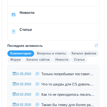
Новости
Статьи
Последняя активность
Под опен бы передалать - было бы круто!
12.08.2010
Комментарии
Вопросы и ответы
Каталог файлов
Форум
Каталог сайтов
Новости
Статьи
Захожу на минутку, застреваю на пару часов)
21.05.2010
Только попробывал поставить - уж очень чего-то он неудобный какой-то( ...
21.05.2010
Что-то шкуры для CS довольно стандартные везде..
25.02.2010
Как то не приходилось писать слова благодарности, но несмотряна на неп...
19.02.2010
Такаю бы темку для более ранних версий))
19.02.2010