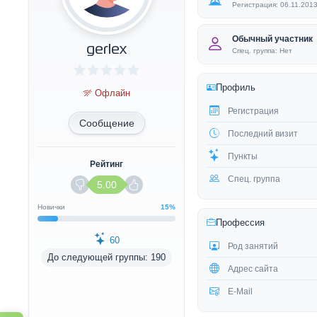
Регистрация: 06.11.201
Обычный участник
gerlex
Спец. группа: Нет
Профиль
Офлайн
Регистрация
Сообщение
Последний визит
Пункты
Рейтинг
Спец. группа
5.00
Новички
15%
Профессия
60
Род занятий
До следующей группы: 190
Адрес сайта
E-Mail