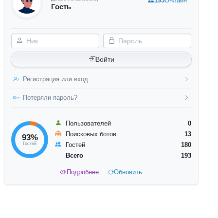
193
Онлайн
Гость
Ник
Пароль
Войти
Регистрация или вход
Потеряли пароль?
Пользователей
0
Поисковых ботов
13
93%
Гостей
Гостей
180
Всего
193
Подробнее
Обновить