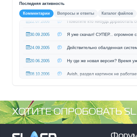
Последняя активность
Avish, раздел картинок не работает
08.10.2006
Комментарии
Вопросы и ответы
Каталог файлов
Помогите кто нибудь доработать се
22.07.2006
Я уже скачал! СУПЕР... огромное с
30.09.2005
Действительно обалденная система
24.09.2005
Ну где же новая версия? Время уже
20.06.2005
Avish, раздел картинок не работает
08.10.2006
Помогите кто нибудь доработать се
22.07.2006
Я уже скачал! СУПЕР... огромное с
30.09.2005
ХОТИТЕ ОПРОБОВАТЬ SL
Действительно обалденная система
24.09.2005
Ну где же новая версия? Время уже
20.06.2005
Фору