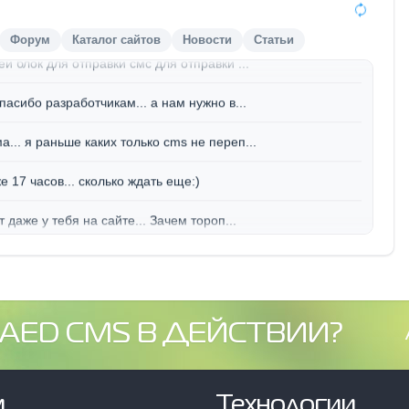
 даже у тебя на сайте... Зачем тороп...
Форум
Каталог сайтов
Новости
Статьи
й блок для отправки смс для отправки ...
пасибо разработчикам... а нам нужно в...
... я раньше каких только cms не переп...
 17 часов... сколько ждать еще:)
 даже у тебя на сайте... Зачем тороп...
й блок для отправки смс для отправки ...
пасибо разработчикам... а нам нужно в...
AED CMS В ДЕЙСТВИИ?
... я раньше каких только cms не переп...
 17 часов... сколько ждать еще:)
м
Технологии