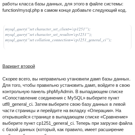
работы класса базы данных, для этого в файле системы:
function/mysql.php в самом конце добавьте следующий код.
mysql_query("set character_set_client='cp1251'");

mysql_query("set character_set_results='cp1251'");

mysql_query("set collation_connection='cp1251_general_ci'");
Вариант второй
Скорее всего, вы неправильно утановили дамп базы данных.
Для того, чтобы правильно установить дамп, войдите в свою
контрольную панель phpMyAdmin. В выпадающем списке
«Сопоставление соединения с MySQL» выберите пункт
utf8_general_ci. Затем выберите свою базу данных в левой
части страницы и перейдите на вкладку «Операции». На
открывшейся странице в выпадающем списке «Сравнение»
выберите пункт cp1251_general_ci. Теперь при загрузке файла
с базой данных (который, как правило, имеет расширение