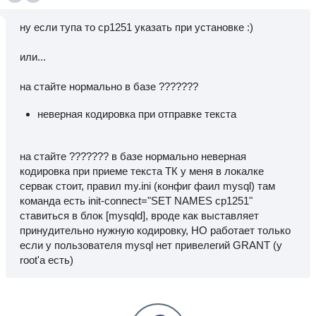
ну если тупа то cp1251 указать при установке :)
или...
на стайте нормально в базе ???????
неверная кодировка при отправке текста
на стайте ??????? в базе нормально неверная
кодировка при приеме текста ТК у меня в локалке
сервак стоит, правил my.ini (конфиг фаил mysql) там
команда есть init-connect="SET NAMES cp1251"
ставиться в блок [mysqld], вроде как выставляет
принудительно нужную кодировку, НО работает только
если у пользователя mysql нет привелегий GRANT (у
root'a есть)