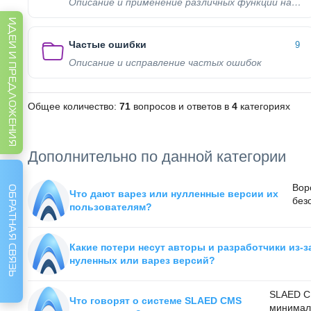
Описание и применение различных функций нашего проекта
ИДЕИ И ПРЕДЛОЖЕНИЯ
Частые ошибки
9
Описание и исправление частых ошибок
Общее количество:
71
вопросов и ответов в
4
категориях
Дополнительно по данной категории
Вор
ОБРАТНАЯ СВЯЗЬ
Что дают варез или нулленные версии их
без
пользователям?
Какие потери несут авторы и разработчики из-з
нуленных или варез версий?
SLAED CM
Что говорят о системе SLAED CMS
минималь