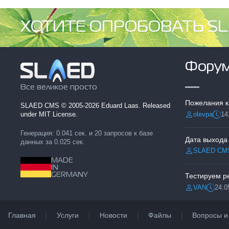
ХОТИТЕ ОПРОБОВАТЬ SL
Фору
Все великое просто
Пожелания к
SLAED CMS
© 2005-2026 Eduard Laas. Released
olevpa
14
under MIT License.
Разместил:
Дата
Генерация: 0.041 сек. и 20 запросов к базе
Дата выхода
данных за 0.025 сек.
SLAED CM
Разместил:
MADE
IN
GERMANY
VAN
24.0
Разместил:
Дата:
Главная
Услуги
Новости
Файлы
Вопросы и