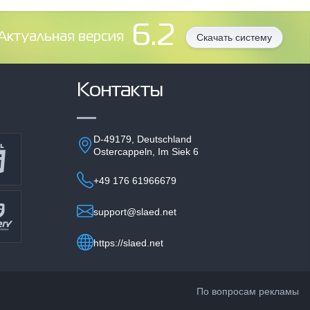
6.2
Aктуальная версия
Скачать систему
Контакты
D-49179, Deutschland
Ostercappeln, Im Siek 6
+49 176 61966679
support@slaed.net
https://slaed.net
По вопросам рекламы