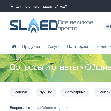
Для чего нужен защитный код?
Все великое
просто
Продукты
Услуги
Партнерам
Поддер
Вопросы и ответы
»
Общие
Главная
Лучшие
Популярные
Список
Вопросы и ответы
»
Общие сведения