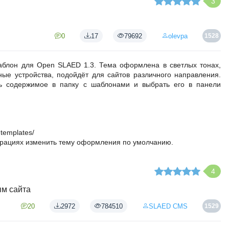
3
0
17
79692
olevpa
1528
аблон для Open SLAED 1.3. Тема оформлена в светлых тонах,
ые устройства, подойдёт для сайтов различного направления.
ть содержимое в папку с шаблонами и выбрать его в панели
templates/
урациях изменить тему оформления по умолчанию.
4
ым сайта
20
2972
784510
SLAED CMS
1529