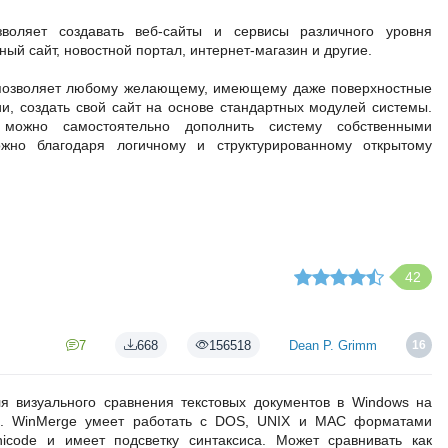
оляет создавать веб-сайты и сервисы различного уровня
ный сайт, новостной портал, интернет-магазин и другие.
 позволяет любому желающему, имеющему даже поверхностные
ии, создать свой сайт на основе стандартных модулей системы.
можно самостоятельно дополнить систему собственными
жно благодаря логичному и структурированному открытому
42
7
668
156518
Dean P. Grimm
16
я визуального сравнения текстовых документов в Windows на
х. WinMerge умеет работать с DOS, UNIX и MAC форматами
icode и имеет подсветку синтаксиса. Может сравнивать как