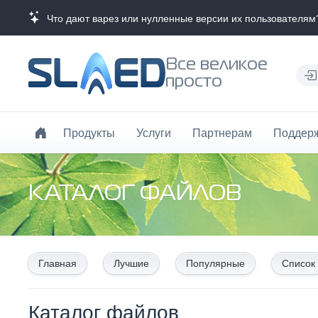
Что дают варез или нулленные версии их пользователям
Все великое
просто
Продукты
Услуги
Партнерам
Поддер
КАТАЛОГ ФАЙЛОВ
Главная
Лучшие
Популярные
Список
Каталог файлов