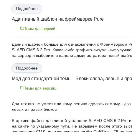
Подробнее
Адаптивный шаблон на фреймворке Pure
Темы для версий...
Данный шаблон больше для ознакомления с Фреймворком Pur
SLAED CMS 6.2 Pro. Какие-либо графико-визуальные улучшени
на сервер и выберите в панели администратора новый шабл
Подробнее
Мод для стандартной темы - Блоки слева, левые и пр
Темы для версий...
Для тех кто не умеет или кому лениво сделать самому - дв
левых и правых блоков.
В архиве файлы для чистой установки SLAED CMS 6.2 Pro ил
на сайте по указанному пути. Не забываем после этого вы
управления CMS. Ну и конечно же, жмём Ctrl/Strg + F5 на св