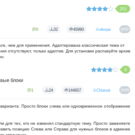
251
0
32
45990
olevpa
1537
e, чем для применения. Адаптирована классическая тема от
я отсутствуют, только адаптив. Для установки распакуйте архив
он.
6
авые блоки
1
24
144657
Chianuk
1535
а варианта. Просто блоки слева или одновременное отображение
и для тех, кто не изменял стандартную тему. Просто заменяете
ставить позицию Слева или Справа для нужных блоков в админке
оих страницах.