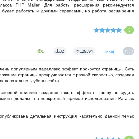
ласса PHP Mailer. Для работы расширения рекомендуется
о, будет работать и другими сервисами, но работа расширения
3
1
32
129394
kej
1530
чень популярным параллакс эффект прокрутки страницы. Суть
держание страницы прокручивается с разной скоростью, создавая
ледовательно глубины сайта.
основной принцип создания такого эффекта. Прошу не судить
 акцент делался на конкретный пример использования Parallax
опубликована детальная инструкция касательно данной темы: