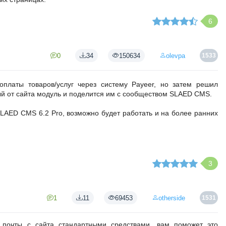
6
0
34
150634
olevpa
1533
оплаты товаров/услуг через систему Payeer, но затем решил
ый от сайта модуль и поделится им с сообществом SLAED CMS.
SLAED CMS 6.2 Pro, возможно будет работать и на более ранних
3
1
11
69453
otherside
1531
а почты с сайта стандартными средствами, вам поможет это