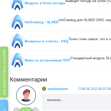
Выводит погоду на сутки (+
Модуль и блок погоды
UniCatalog для SLAED CMS, пе
UniCatalog - SLAED
Точно тоже самое, что и 
Вопросы и ответы - FAQ
ИДЕИ И ПРЕДЛОЖЕНИЯ
Стандартный модуль SL
News со встроенным ЧПУ
Комментарии
sashkateam
09.06.2011 00:07:05
неплохо...
3.50