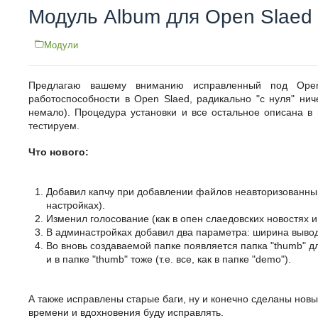
Модуль Album для Open Slaed
Модули
Предлагаю вашему вниманию исправленный под Ope
работоспособности в Open Slaed, радикально "с нуля" ни
немало). Процедура установки и все остальное описана в
тестируем.
Что нового:
Добавил капчу при добавлении файлов неавторизованны
настройках).
Изменил голосование (как в опен слаедовских новостях и т
В админастройках добавил два параметра: ширина вывод
Во вновь создаваемой папке появляется папка "thumb" д
и в папке "thumb" тоже (т.е. все, как в папке "demo").
А также исправлены старые баги, ну и конечно сделаны новы
времени и вдохновения буду исправлять.