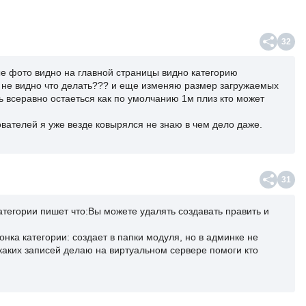
32
ые фото видно на главной страницы видно категорию
 не видно что делать??? и еще изменяю размер загружаемых
ь всеравно остаеться как по умолчанию 1м плиз кто может
зователей я уже везде ковырялся не знаю в чем дело даже.
31
атегории пишет что:Вы можете удалять создавать править и
онка категории: создает в папки модуля, но в админке не
икаких записей делаю на виртуальном сервере помоги кто