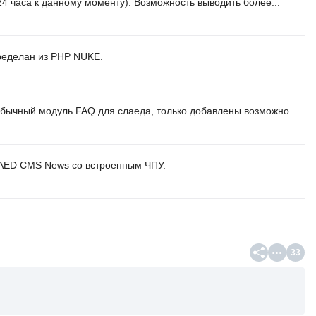
24 часа к данному моменту). Возможность выводить более...
ределан из PHP NUKE.
обычный модуль FAQ для слаеда, только добавлены возможно...
AED CMS News со встроенным ЧПУ.
33