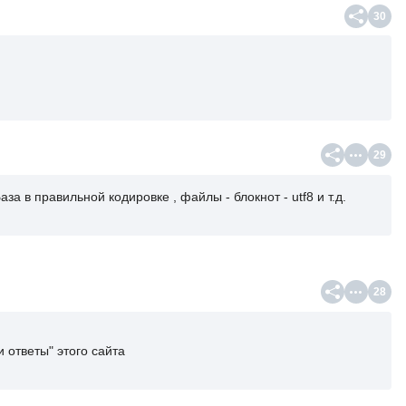
30
29
аза в правильной кодировке , файлы - блокнот - utf8 и т.д.
28
 ответы" этого сайта