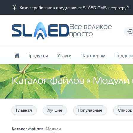
Какие требования предъявляет SLAED CMS к серверу?
Все великое
просто
Продукты
Услуги
Партнерам
Поддер
Каталог файлов
»
Модули
Главная
Лучшие
Популярные
Список
Каталог файлов
»
Модули