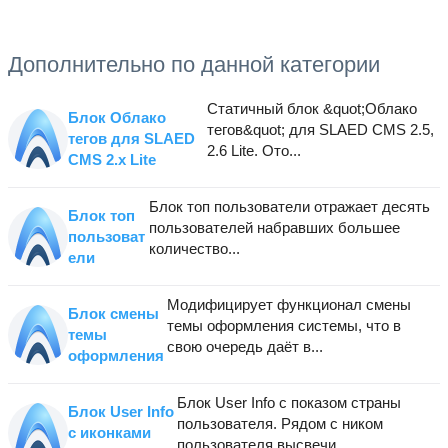
Дополнительно по данной категории
Статичный блок &quot;Облако
Блок Облако
тегов&quot; для SLAED CMS 2.5,
тегов для SLAED
2.6 Lite. Ото...
CMS 2.x Lite
Блок топ пользователи отражает десять
Блок топ
пользователей набравших большее
пользоват
количество...
ели
Модифицирует функционал смены
Блок смены
темы оформления системы, что в
темы
свою очередь даёт в...
оформления
Блок User Info с показом страны
Блок User Info
пользователя. Рядом с ником
с иконками
пользователя высвечи...