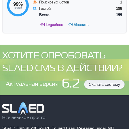
Поисковых ботов
1
99%
Гостей
Гостей
198
Всего
199
Подробнее
Обновить
ХОТИТЕ ОПРОБОВАТЬ
SLAED CMS В ДЕЙСТВИИ?
6.2
Aктуальная версия
Скачать систему
Все великое просто
SLAED CMS
© 2005-2026 Eduard Laas. Released under MIT