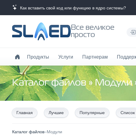
Как вставить свой код или функцию в ядро системы?
Все великое
просто
Продукты
Услуги
Партнерам
Поддер
Каталог файлов
»
Модули
Главная
Лучшие
Популярные
Список
Каталог файлов
»
Модули