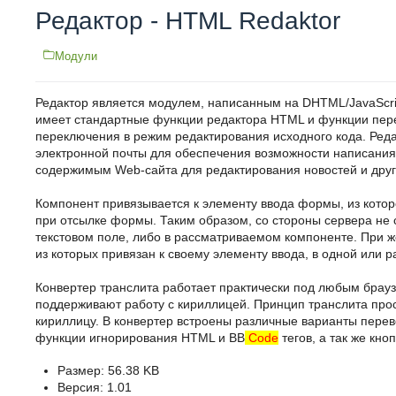
Редактор - HTML Redaktor
Модули
Редактор является модулем, написанным на DHTML/JavaScr
имеет стандартные функции редактора HTML и функции перев
переключения в режим редактирования исходного кода. Ред
электронной почты для обеспечения возможности написания
содержимым Web-сайта для редактирования новостей и друг
Компонент привязывается к элементу ввода формы, из котор
при отсылке формы. Таким образом, со стороны сервера не 
текстовом поле, либо в рассматриваемом компоненте. При ж
из которых привязан к своему элементу ввода, в одной или 
Конвертер транслита работает практически под любым брау
поддерживают работу с кириллицей. Принцип транслита прос
кириллицу. В конвертер встроены различные варианты перев
функции игнорирования HTML и BB
Code
тегов, а так же кно
Размер: 56.38 KB
Версия: 1.01