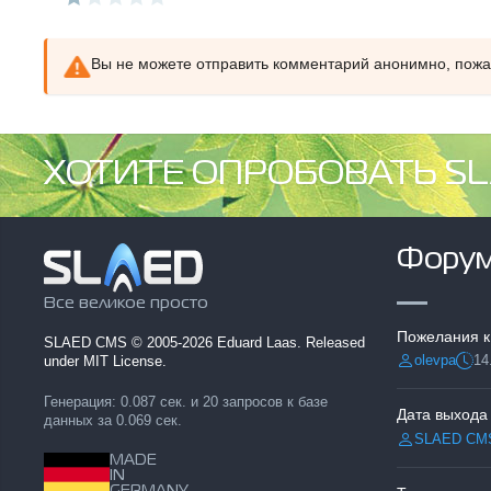
Вы не можете отправить комментарий анонимно, пож
ХОТИТЕ ОПРОБОВАТЬ SL
Фору
Все великое просто
Пожелания к
SLAED CMS
© 2005-2026 Eduard Laas. Released
olevpa
14
under MIT License.
Разместил:
Дата
Генерация: 0.087 сек. и 20 запросов к базе
Дата выхода
данных за 0.069 сек.
SLAED CM
Разместил:
MADE
IN
GERMANY