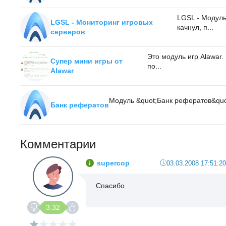
LGSL - Модуль
LGSL - Мониторинг игровых
качнул, п...
серверов
Это модуль игр Alawar
Супер мини игры от
по...
Alawar
Модуль &quot;Банк рефератов&quot
Банк рефератов
Комментарии
supercop
03.03.2008 17:51:20
Спасибо
3.32