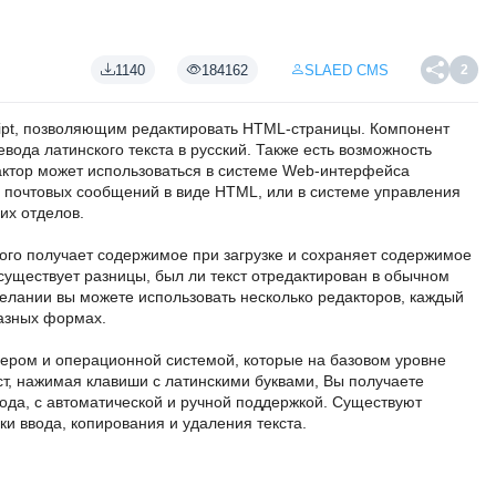
1140
184162
SLAED CMS
2
ipt, позволяющим редактировать HTML-страницы. Компонент
ода латинского текста в русский. Также есть возможность
актор может использоваться в системе Web-интерфейса
 почтовых сообщений в виде HTML, или в системе управления
их отделов.
ого получает содержимое при загрузке и сохраняет содержимое
существует разницы, был ли текст отредактирован в обычном
елании вы можете использовать несколько редакторов, каждый
разных формах.
зером и операционной системой, которые на базовом уровне
т, нажимая клавиши с латинскими буквами, Вы получаете
ода, с автоматической и ручной поддержкой. Существуют
пки ввода, копирования и удаления текста.