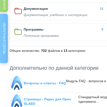
Документация
14
Документация, учебники и инструкции
ОБРАТНАЯ СВЯЗЬ
Программы
9
Полезные программы
Общее количество:
702
файлов в
13
категориях
Дополнительно по данной категории
Модуль FAQ - вопросов и 
Вопросы и ответы - FAQ
Стандартный моду
Страницы - Pages для Open
одноименн...
SLAED