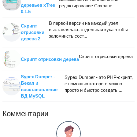
деревьев xTree
редактирование Сохране...
0.1.5
В первой версии на каждый узел
Скрипт
выставлялась отдельная кука чтобы
отрисовки
запоминсть сост...
дерева 2
Скрипт отрисовки дерева
Скрипт отрисовки дерева
Sypex Dumper -
Sypex Dumper - это PHP-скрипт,
Бекап и
с помощью которого можно
восстановление
просто и быстро создать ...
БД MySQL
Комментарии