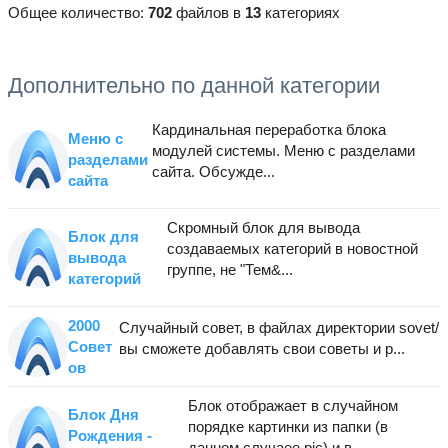
Общее количество:
702
файлов в
13
категориях
Дополнительно по данной категории
Кардинальная переработка блока
Меню с
модулей системы. Меню с разделами
разделами
сайта. Обсужде...
сайта
Скромный блок для вывода
Блок для
создаваемых категорий в новостной
вывода
группе, не "Тем&...
категорий
2000
Случайный совет, в файлах директории sovet/
Совет
вы сможете добавлять свои советы и р...
ов
Блок отображает в случайном
Блок Дня
порядке картинки из папки (в
Рождения -
данном случаее pic) и в...