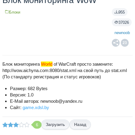
Блок мониторинга WoW
Блоки
955
37026
newnoob
23
Блок мониторинга
World
of WarCraft просто замените:
http://wow.aichyna.com:8080/stat.xml на свой путь до stat.xml
(По стандарту регистрация и статус игровоков)
Размер: 682 Bytes
Версия: 1.0
E-Mail автора: newnoob@yandex.ru
Сайт:
game.xdsl.by
Назад
6