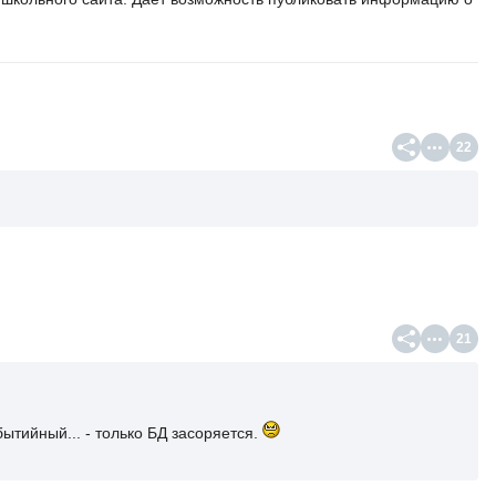
.
22
21
ытийный... - только БД засоряется.