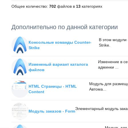
Общее количество:
702
файлов в
13
категориях
Дополнительно по данной категории
В этом модули
Консольные команды Counter-
Strike.
Strike
Изменение в се
Измененый вариант каталога
админки ...
файлов
Модуль для размеще
HTML Страницы - HTML
Автома...
Content
Элементарный модуль зака
Модуль заказов - Form
Модуль для 