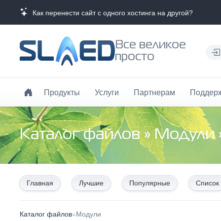
Как перенести сайт с одного хостинга на другой?
Все великое
просто
Продукты
Услуги
Партнерам
Поддер
Каталог файлов
»
Модули
Главная
Лучшие
Популярные
Список
Каталог файлов
»
Модули