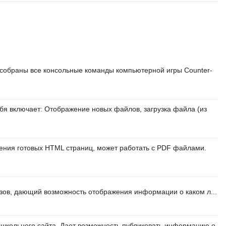
 собраны все консольные команды компьютерной игры Counter-
бя включает: Отображение новых файлов, загрузка файла (из
ния готовых HTML страниц, может работать с PDF файлами.
зов, дающий возможность отображения информации о каком л...
школьного сайта. Дает возможность публиковать информацию о