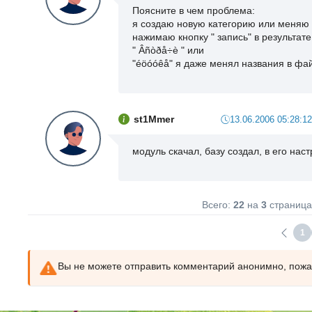
Поясните в чем проблема:
я создаю новую категорию или меняю 
нажимаю кнопку " запись" в результате
" Âñòðå÷è " или
"éöóóêå" я даже менял названия в ф
st1Mmer
13.06.2006 05:28:12
модуль скачал, базу создал, в его нас
Всего:
22
на
3
страница
1
Вы не можете отправить комментарий анонимно, пож