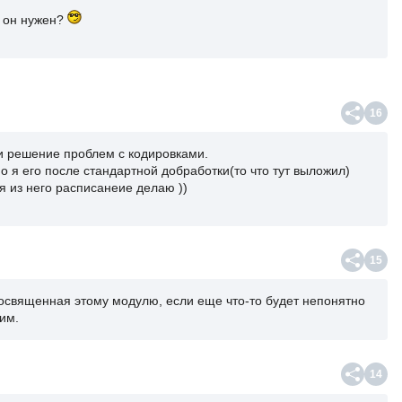
о он нужен?
16
и решение проблем с кодировками.
о я его после стандартной добработки(то что тут выложил)
я из него расписанеие делаю ))
15
посвященная этому модулю, если еще что-то будет непонятно
им.
14