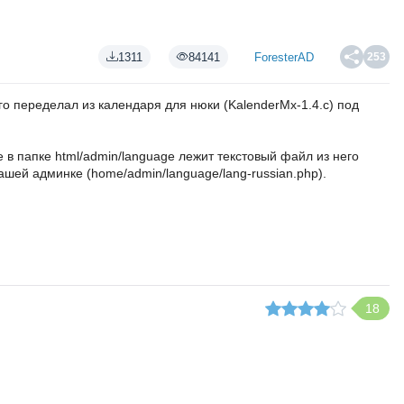
1311
84141
ForesterAD
253
о переделал из календаря для нюки (KalenderMx-1.4.c) под
е в папке html/admin/language лежит текстовый файл из него
вашей админке (home/admin/language/lang-russian.php).
18