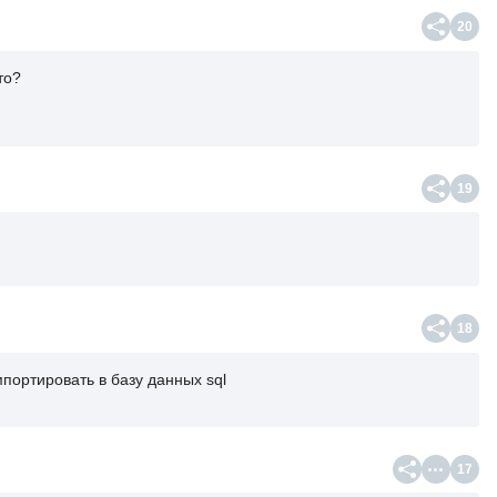
20
то?
19
18
портировать в базу данных sql
17