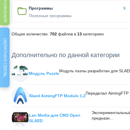
Программы
9
Полезные программы
Общее количество:
702
файлов в
13
категориях
ОБРАТНАЯ СВЯЗЬ
Дополнительно по данной категории
Модуль пазлы разработан для SLAED
Модуль Puzzle
Переделал AimingFTP v
Slaed AimingFTP Module 1.2
Экспериментальный 
Lan Media для CMS Open
предназн...
SLAED