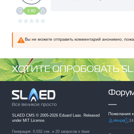
3.80
Вы не можете отправить комментарий анонимно, пож
ХОТИТЕ ОПРОБОВАТЬ SL
Фору
Все великое просто
Пожелания к
SLAED CMS
© 2005-2026 Eduard Laas. Released
olevpa
14
under MIT License.
Разместил:
Дата
Генерация: 0.032 сек. и 20 запросов к базе