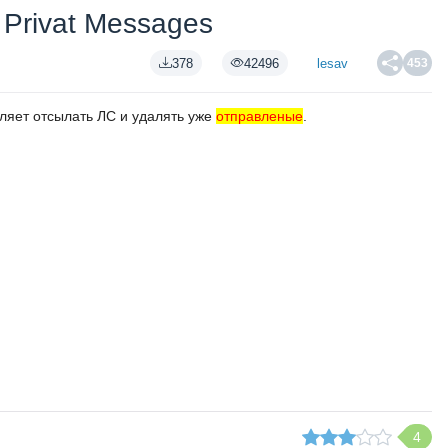
Privat Messages
378
42496
lesav
453
оляет отсылать ЛС и удалять уже
отправленые
.
4