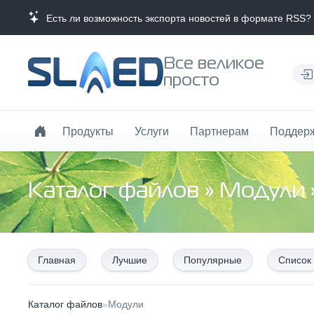
Есть ли возможность экспорта новостей в формате RSS?
Все великое
просто
Продукты
Услуги
Партнерам
Поддер
Каталог файлов
»
Модули
Главная
Лучшие
Популярные
Список
Каталог файлов
»
Модули