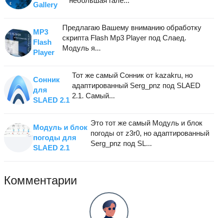
небольшая гале...
Gallery
Предлагаю Вашему вниманию обработку
MP3
скрипта Flash Mp3 Player под Слаед.
Flash
Модуль я...
Player
Тот же самый Сонник от kazakru, но
Сонник
адаптированный Serg_pnz под SLAED
для
2.1. Самый...
SLAED 2.1
Это тот же самый Модуль и блок
Модуль и блок
погоды от z3r0, но адаптированный
погоды для
Serg_pnz под SL...
SLAED 2.1
Комментарии