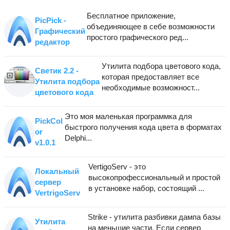
Бесплатное приложение,
PicPick -
объединяющее в себе возможности
Графический
простого графического ред...
редактор
Утилита подбора цветового кода,
Светик 2.2 -
которая предоставляет все
Утилита подбора
необходимые возможност...
цветового кода
Это моя маленькая программка для
PickCol
быстрого получения кода цвета в форматах
or
Delphi...
v1.0.1
VertigoServ - это
Локальный
высокопрофессиональный и простой
сервер
в установке набор, состоящий ...
VertrigoServ
Strike - утилита разбивки дампа базы
Утилита
на меньшие части. Если сервер