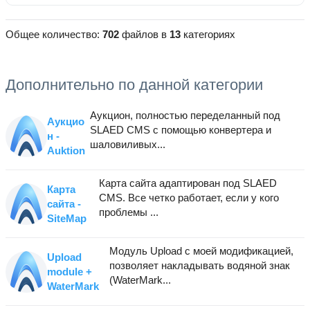
Общее количество:
702
файлов в
13
категориях
Дополнительно по данной категории
Аукцион, полностью переделанный под
Аукцио
SLAED CMS с помощью конвертера и
н -
шаловиливых...
Auktion
Карта сайта адаптирован под SLAED
Карта
CMS. Все четко работает, если у кого
сайта -
проблемы ...
SiteMap
Модуль Upload с моей модификацией,
Upload
позволяет накладывать водяной знак
module +
(WaterMark...
WaterMark