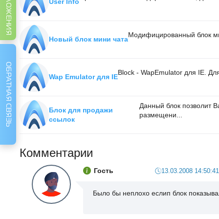
User Info
Модифицированный блок мин
Новый блок мини чата
ОБРАТНАЯ СВЯЗЬ
Block - WapEmulator для IE. 
Wap Emulator для IE
Данный блок позволит В
Блок для продажи
размещени...
ссылок
Комментарии
Гость
13.03.2008 14:50:41
Было бы неплохо еслип блок показывал