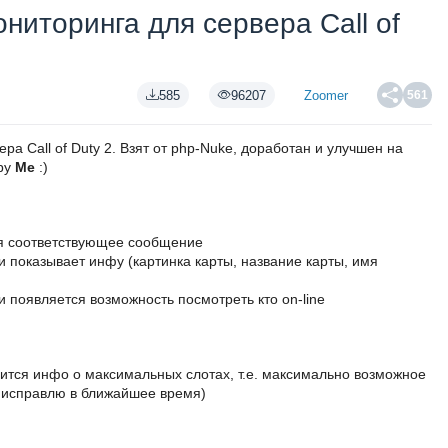
мониторинга для сервера Call of
585
96207
Zoomer
561
ра Call of Duty 2. Взят от php-Nuke, доработан и улучшен на
by
Me
:)
ся соответствующее сообщение
и показывает инфу (картинка карты, название карты, имя
и появляется возможность посмотреть кто on-line
ится инфо о максимальных слотах, т.е. максимально возможное
у, исправлю в ближайшее время)