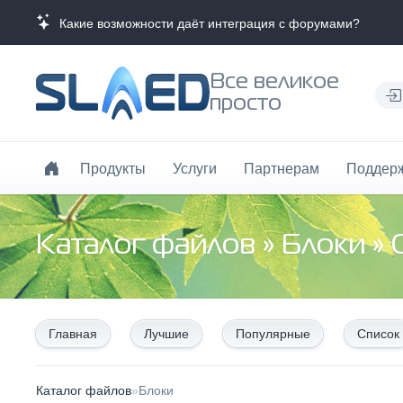
Какие возможности даёт интеграция с форумами?
Все великое
просто
Продукты
Услуги
Партнерам
Поддер
Каталог файлов
»
Блоки
» 
Главная
Лучшие
Популярные
Список
Каталог файлов
»
Блоки