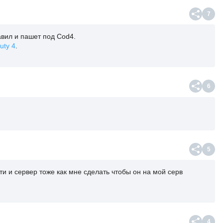
7
авил и пашет под Cod4.
Duty 4
.
6
5
ти и сервер тоже как мне сделать чтобы он на мой серв
4