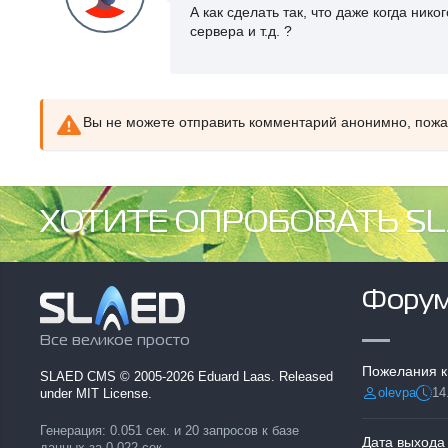
А как сделать так, что даже когда нико
сервера и т.д. ?
Вы не можете отправить комментарий анонимно, пож
ХОТИТЕ ОПРОБОВАТЬ SL
Фору
Все великое просто
Пожелания к
SLAED CMS
© 2005-2026 Eduard Laas. Released
olevpa
14
under MIT License.
Разместил:
Дата
Генерация: 0.051 сек. и 20 запросов к базе
Дата выхода
данных за 0.022 сек.