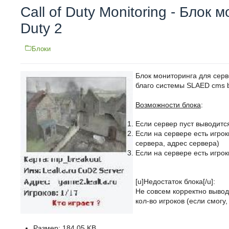
Call of Duty Monitoring - Блок 
Duty 2
Блоки
Блок мониторинга для серве
благо системы SLAED cms 
Возможности блока
:
Если сервер пуст выводит
Если на сервере есть игрок
сервера, адрес сервера)
Если на сервере есть игрок
[u]Недостаток блока[/u]:
Не совсем корректно вывод
кол-во игроков (если смог
Размер: 184.05 KB