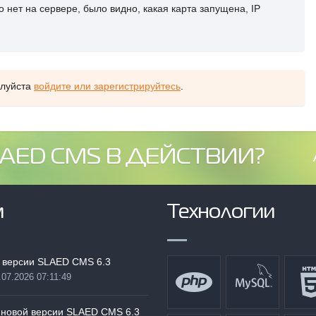
го нет на сервере, было видно, какая карта запущена, IP
алуйста
войдите или зарегистрируйтесь
.
AED CMS В ДЕЙСТВИИ?
м
Технологии
 версии SLAED CMS 6.3
.07.2026 07:11:49
:
 новой версии SLAED CMS 6.3