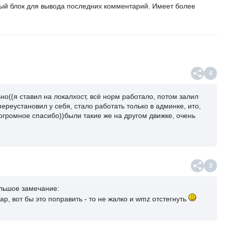
ый блок для вывода последних комментарий. Имеет более
4
но((я ставил на локалхост, всё норм работало, потом залил
ереустановил у себя, стало работать только в админке, ито,
огромное спасибо))были такие же на другом движке, очень
3
ольшое замечание:
ар, вот бы это поправить - то не жалко и wmz отстегнуть