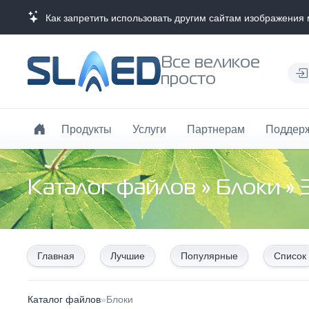
Как запретить использовать другим сайтам изображения 
Все великое
просто
Продукты
Услуги
Партнерам
Поддер
Каталог файлов
»
Блоки
» 
Главная
Лучшие
Популярные
Список
Каталог файлов
»
Блоки