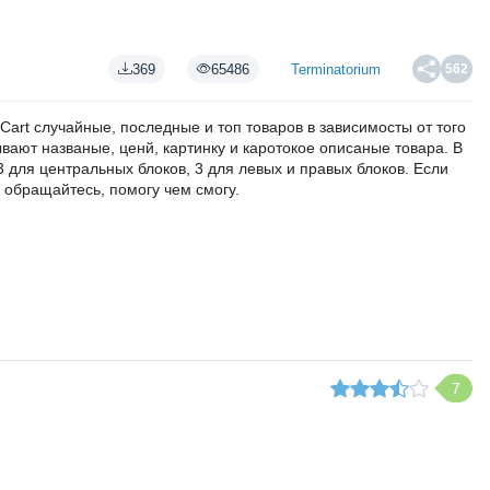
369
65486
Terminatorium
562
Cart случайные, последные и топ товаров в зависимосты от того
ывают названые, ценй, картинку и каротокое описаные товара. В
3 для центральных блоков, 3 для левых и правых блоков. Если
о обращайтесь, помогу чем смогу.
7