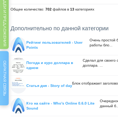
ИДЕИ И ПРЕДЛОЖЕНИЯ
Общее количество:
702
файлов в
13
категориях
Дополнительно по данной категории
Очень простой б
Рейтинг пользователей - User
работы бло...
Points
Сделал для своего 
ОБРАТНАЯ СВЯЗЬ
Погода и курс доллара в
доллара. ...
одном
Блок отображает заголовок
Статья дня - Story of day
Очередное
Кто на сайте - Who's Online 0.6.0 Lite
данный б..
Sound