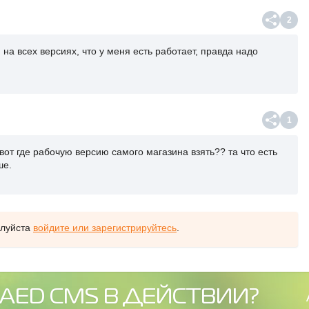
2
я на всех версиях, что у меня есть работает, правда надо
1
 вот где рабочую версию самого магазина взять?? та что есть
ше.
алуйста
войдите или зарегистрируйтесь
.
AED CMS В ДЕЙСТВИИ?