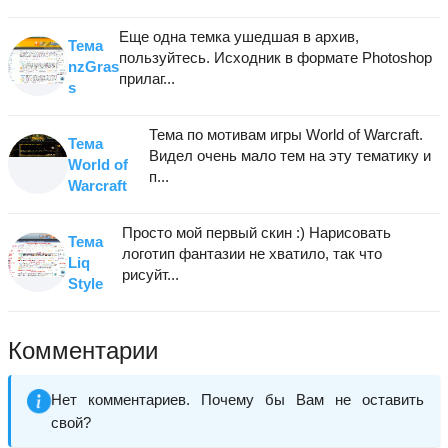
Еще одна темка ушедшая в архив,
Тема
пользуйтесь. Исходник в формате Photoshop
nzGras
прилаг...
s
Тема по мотивам игры World of Warcraft.
Тема
Видел очень мало тем на эту тематику и
World of
п...
Warcraft
Просто мой первый скин :) Нарисовать
Тема
логотип фантазии не хватило, так что
Liq
рисуйт...
Style
Комментарии
Нет комментариев. Почему бы Вам не оставить
свой?