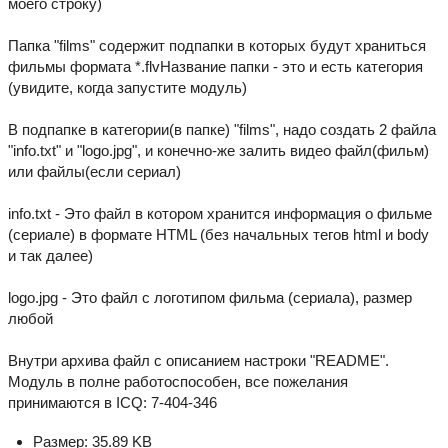
моего строку)
Папка "films" содержит подпапки в которых будут храниться
фильмы формата *.flvНазвание папки - это и есть категория
(увидите, когда запустите модуль)
В подпапке в категории(в папке) "films", надо создать 2 файла
"info.txt" и "logo.jpg", и конечно-же залить видео файл(фильм)
или файлы(если сериал)
info.txt - Это файл в котором хранится информация о фильме
(сериале) в формате HTML (без начальных тегов html и body
и так далее)
logo.jpg - Это файл с логотипом фильма (сериала), размер
любой
Внутри архива файл с описанием настроки "README".
Модуль в полне работоспособен, все пожелания
принимаются в ICQ: 7-404-346
Размер: 35.89 KB