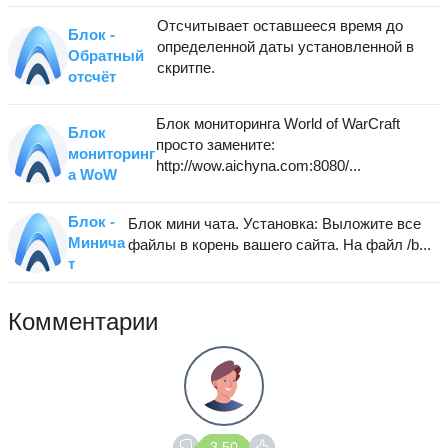
Отсчитывает оставшееся время до
Блок -
определенной даты установленной в
Обратный
скритпе.
отсчёт
Блок мониторинга World of WarCraft
Блок
просто замените:
мониторинг
http://wow.aichyna.com:8080/...
а WoW
Блок -
Блок мини чата. Установка: Выложите все
Минича
файлы в корень вашего сайта. На файл /b...
т
Комментарии
3.50