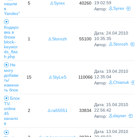
19:02:59
5
Syrex
40260
нашли
в
Syrex
Автор:
Yandex"
Кодиро
вка в
Дата: 24.04.2010
блоке
10:35:35
1
Storozh
55100
block-
Storozh
Автор:
keywor
ds_flas
h.php
Не
могу
Дата: 19.04.2010
добави
12:35:04
15
StyLeS
110066
ть/
Chianuk
Автор:
измени
ть блок
Блок
TV-
Дата: 15.04.2010
online
22:56:42
2
ra55551
33834
45
dayser
Автор:
канало
в
Дата: 13.04.2010