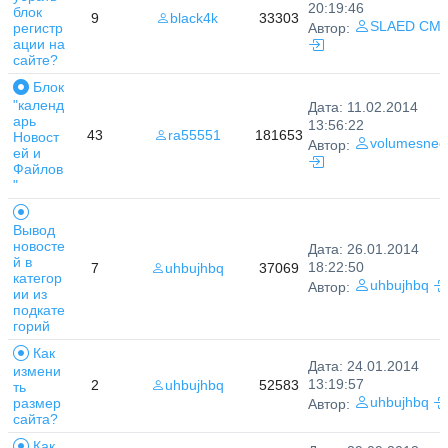
20:19:46
блок
9
black4k
33303
SLAED CM
регистр
Автор:
ации на
сайте?
Блок
"календ
Дата: 11.02.2014
арь
13:56:22
43
ra55551
181653
Новост
volumesneg
Автор:
ей и
Файлов
"
Вывод
новосте
Дата: 26.01.2014
й в
18:22:50
7
uhbujhbq
37069
категор
uhbujhbq
Автор:
ии из
подкате
горий
Как
Дата: 24.01.2014
измени
13:19:57
2
uhbujhbq
52583
ть
размер
uhbujhbq
Автор:
сайта?
Как