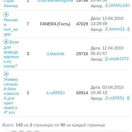
20:49:50
2
ust-kamenogorsk
28794
Flash
баннер
GRAFLEKX
Автор:
Дата: 12.04.2010
Реклам
14:29:49
7
FANERA (Гость)
47029
а
поп_ан
Artem21
Автор:
дер
Блок
для
Дата: 12.04.2010
вывода
05:41:57
3
black4k
29716
картино
vitalik1972
Автор:
к из
папки?
Универ
сальны
Дата: 03.04.2010
й блок
10:46:12
2
ra55551
60914
новосте
й для
ra55551
Автор:
open
slaed и
4* pro
Всего:
143
на
3
страницах по
50
на каждой странице