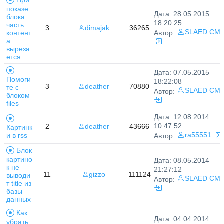
При
показе
Дата: 28.05.2015
блока
18:20:25
часть
3
dimajak
36265
SLAED CM
контент
Автор:
а
выреза
ется
Дата: 07.05.2015
Помоги
18:22:08
3
deather
70880
те с
SLAED CM
Автор:
блоком
files
Дата: 12.08.2014
10:47:52
2
deather
43666
Картинк
и в rss
ra55551
Автор:
Блок
картино
Дата: 08.05.2014
к не
21:27:12
11
gizzo
111124
выводи
SLAED CM
Автор:
т title из
базы
данных
Как
Дата: 04.04.2014
убрать