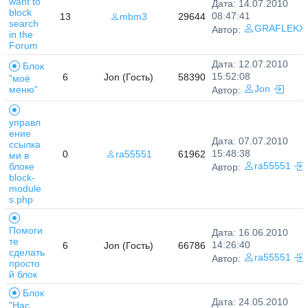
want to
Дата: 14.07.2010
block
08:47:41
13
mbm3
29644
search
GRAFLEKX
Автор:
in the
Forum
Дата: 12.07.2010
Блок
15:52:08
6
Jon (Гость)
58390
"моё
меню"
Jon
Автор:
управл
ение
Дата: 07.07.2010
ссылка
15:48:38
0
ra55551
61962
ми в
блоке
ra55551
Автор:
block-
module
s.php
Помоги
Дата: 16.06.2010
те
14:26:40
6
Jon (Гость)
66786
сделать
ra55551
Автор:
просто
й блок
Блок
Дата: 24.05.2010
"Нас