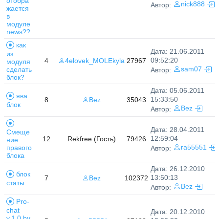
отобра
nick888
Автор:
жается
в
модуле
news??
как
Дата: 21.06.2011
из
09:52:20
4
4elovek_MOLEkyla
27967
модуля
сделать
sam07
Автор:
блок?
Дата: 05.06.2011
ява
15:33:50
8
Bez
35043
блок
Bez
Автор:
Дата: 28.04.2011
Смеще
12:59:04
12
Rekfree (Гость)
79426
ние
правого
ra55551
Автор:
блока
Дата: 26.12.2010
блок
13:50:13
7
Bez
102372
статы
Bez
Автор:
Pro-
chat
Дата: 20.12.2010
v.1.0 by