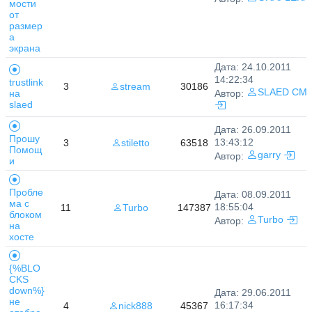
мости
от
размер
а
экрана
Дата: 24.10.2011
14:22:34
trustlink
3
stream
30186
SLAED CM
на
Автор:
slaed
Дата: 26.09.2011
Прошу
13:43:12
3
stiletto
63518
Помощ
garry
Автор:
и
Пробле
Дата: 08.09.2011
ма с
18:55:04
11
Turbo
147387
блоком
Turbo
Автор:
на
хосте
{%BLO
CKS
down%}
Дата: 29.06.2011
не
16:17:34
4
nick888
45367