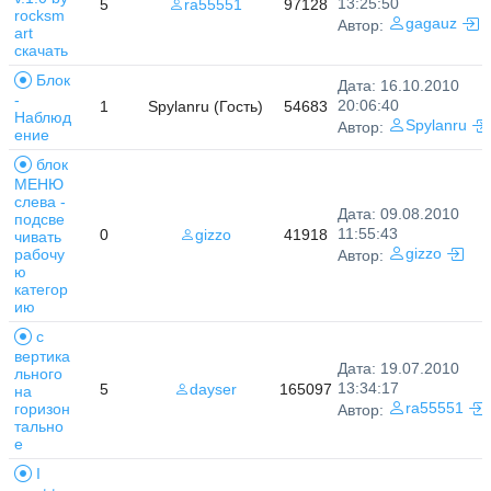
13:25:50
5
ra55551
97128
rocksm
gagauz
Автор:
art
скачать
Блок
Дата: 16.10.2010
-
20:06:40
1
Spylanru (Гость)
54683
Наблюд
Spylanru
Автор:
ение
блок
МЕНЮ
слева -
Дата: 09.08.2010
подсве
11:55:43
0
gizzo
41918
чивать
рабочу
gizzo
Автор:
ю
категор
ию
с
вертика
Дата: 19.07.2010
льного
13:34:17
5
dayser
165097
на
горизон
ra55551
Автор:
тально
е
I