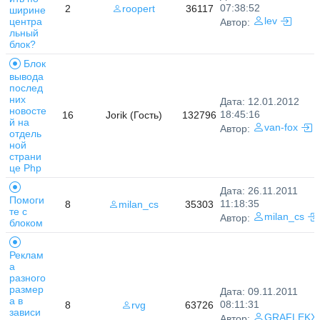
07:38:52
2
roopert
36117
ширине
центра
lev
Автор:
льный
блок?
Блок
вывода
послед
них
Дата: 12.01.2012
новосте
18:45:16
16
Jorik (Гость)
132796
й на
van-fox
Автор:
отдель
ной
страни
це Php
Дата: 26.11.2011
Помоги
11:18:35
8
milan_cs
35303
те с
milan_cs
Автор:
блоком
Реклам
а
разного
размер
Дата: 09.11.2011
а в
08:11:31
8
rvg
63726
зависи
GRAFLEKX
Автор: