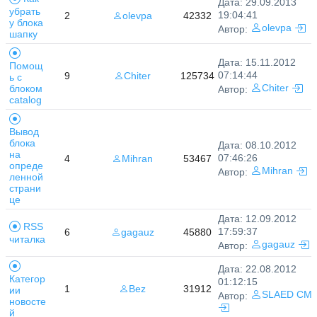
Дата: 29.09.2013
убрать
19:04:41
2
olevpa
42332
у блока
olevpa
Автор:
шапку
Дата: 15.11.2012
Помощ
07:14:44
9
Chiter
125734
ь с
блоком
Chiter
Автор:
catalog
Вывод
блока
Дата: 08.10.2012
на
07:46:26
4
Mihran
53467
опреде
Mihran
Автор:
ленной
страни
це
Дата: 12.09.2012
RSS
17:59:37
6
gagauz
45880
читалка
gagauz
Автор:
Дата: 22.08.2012
Категор
01:12:15
1
Bez
31912
ии
SLAED CM
Автор:
новосте
й