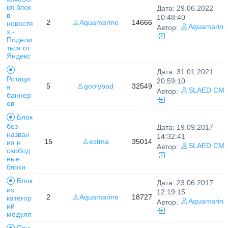
ipt блок
Дата: 29.06.2022
в
10:48:40
2
Aquamarine
14666
новостя
Aquamarine
Автор:
х -
Подели
ться от
Яндекс
Дата: 31.01.2021
Ротаци
20:59:10
5
goolybad
32549
я
SLAED CM
Автор:
баннер
ов
Блок
без
Дата: 19.09.2017
назван
14:32:41
15
estma
35014
ия и
SLAED CM
Автор:
свобод
ные
блоки
Блок
Дата: 23.06.2017
из
12:19:15
2
Aquamarine
18727
категор
Aquamarine
Автор:
ий
модуля