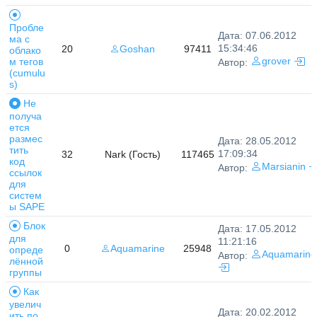
Пробле
Дата: 07.06.2012
ма с
15:34:46
20
Goshan
97411
облако
м тегов
grover
Автор:
(cumulu
s)
Не
получа
ется
размес
Дата: 28.05.2012
тить
17:09:34
32
Nark (Гость)
117465
код
Marsianin
Автор:
ссылок
для
систем
ы SAPE
Блок
Дата: 17.05.2012
для
11:21:16
0
Aquamarine
25948
опреде
Aquamarine
Автор:
лённой
группы
Как
увелич
Дата: 20.02.2012
ить по