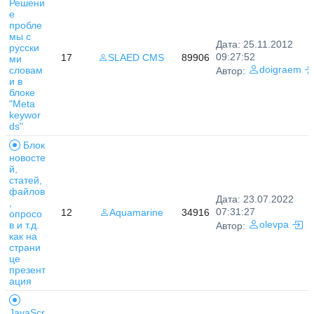
Решени
е
пробле
мы с
Дата: 25.11.2012
русски
09:27:52
17
SLAED CMS
89906
ми
словам
doigraem
Автор:
и в
блоке
"Meta
keywor
ds"
Блок
новосте
й,
статей,
файлов
Дата: 23.07.2022
,
07:31:27
12
Aquamarine
34916
опросо
в и т.д.
olevpa
Автор:
как на
страни
це
презент
ация
JavaScr