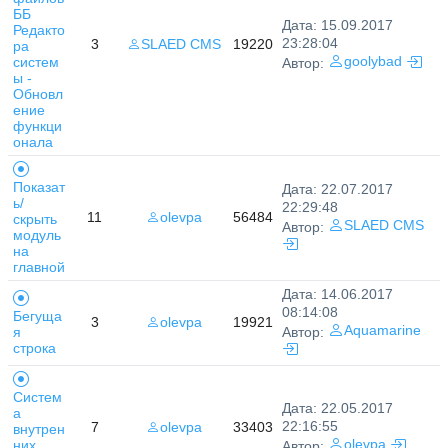
ББ
Дата: 15.09.2017
Редакто
23:28:04
3
SLAED CMS
19220
ра
систем
goolybad
Автор:
ы -
Обновл
ение
функци
онала
Показат
Дата: 22.07.2017
ь/
22:29:48
11
olevpa
56484
скрыть
SLAED CMS
Автор:
модуль
на
главной
Дата: 14.06.2017
08:14:08
Бегуща
3
olevpa
19921
Aquamarine
я
Автор:
строка
Систем
Дата: 22.05.2017
а
22:16:55
7
olevpa
33403
внутрен
них
olevpa
Автор: