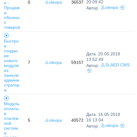
20:09:42
0
olevpa
36537
н -
Продаж
olevpa
Автор:
а
обычны
х
товаров
Быстро
е
создан
Дата: 20.05.2018
ие
13:52:49
нового
7
olevpa
59157
SLAED CMS
модуля
Автор:
из
панели
админи
стратор
а
Модуль
оплаты
в
Дата: 16.05.2018
платёж
16:13:04
5
olevpa
40572
ной
olevpa
Автор:
систем
е