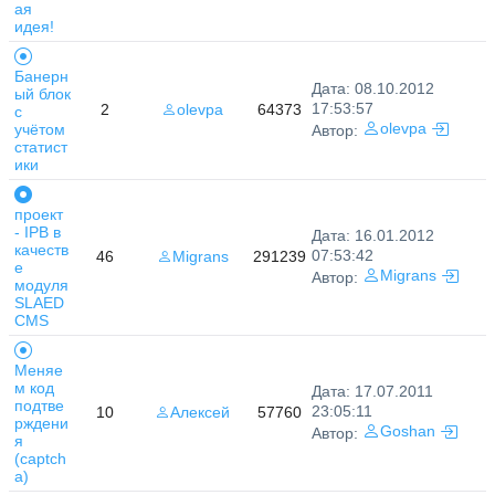
ая
идея!
Банерн
Дата: 08.10.2012
ый блок
17:53:57
2
olevpa
64373
с
учётом
olevpa
Автор:
статист
ики
проект
- IPB в
Дата: 16.01.2012
качеств
07:53:42
46
Migrans
291239
е
Migrans
Автор:
модуля
SLAED
CMS
Меняе
м код
Дата: 17.07.2011
подтве
23:05:11
10
Алексей
57760
рждени
Goshan
Автор:
я
(captch
a)