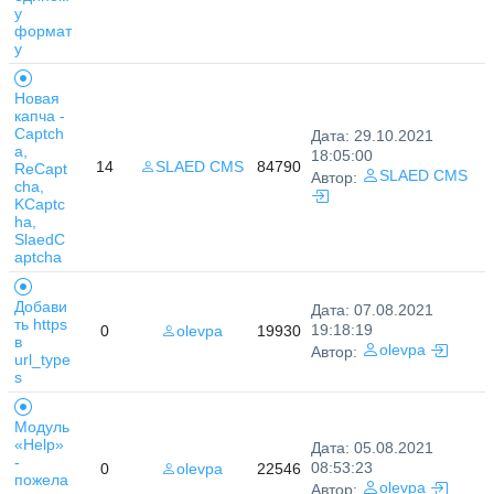
у
формат
у
Новая
капча -
Captch
Дата: 29.10.2021
a,
18:05:00
14
SLAED CMS
84790
ReCapt
SLAED CMS
Автор:
cha,
KCaptc
ha,
SlaedC
aptcha
Добави
Дата: 07.08.2021
ть https
19:18:19
0
olevpa
19930
в
olevpa
Автор:
url_type
s
Модуль
«Help»
Дата: 05.08.2021
-
08:53:23
0
olevpa
22546
пожела
olevpa
Автор: