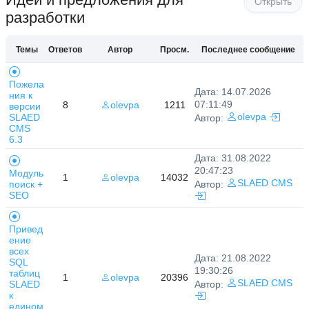
Открыть
разработки
Темы
Ответов
Автор
Просм.
Последнее сообщение
Пожела
Дата: 14.07.2026
ния к
07:11:49
8
olevpa
1211
версии
SLAED
olevpa
Автор:
CMS
6.3
Дата: 31.08.2022
20:47:23
Модуль
1
olevpa
14032
SLAED CMS
поиск +
Автор:
SEO
Привед
ение
всех
Дата: 21.08.2022
SQL
19:30:26
таблиц
1
olevpa
20396
SLAED CMS
SLAED
Автор:
к
едином