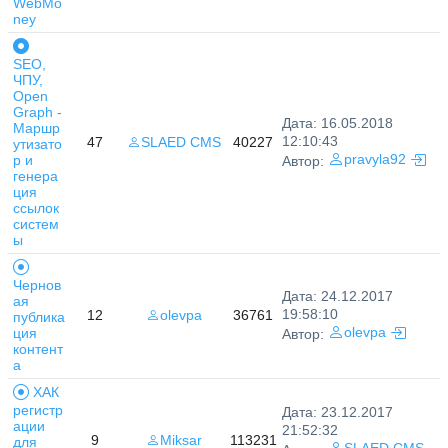
WebMo
ney
SEO,
ЧПУ,
Open
Graph -
Дата: 16.05.2018
Маршр
12:10:43
47
SLAED CMS
40227
утизато
р и
pravyla92
Автор:
генера
ция
ссылок
систем
ы
Чернов
Дата: 24.12.2017
ая
19:58:10
12
olevpa
36761
публика
ция
olevpa
Автор:
контент
а
ХАК
регистр
Дата: 23.12.2017
ации
21:52:32
9
Miksar
113231
для