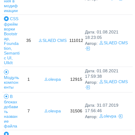
ния в
модиф
икации
CSS
фрейм
ворки
Дата: 01.08.2021
Bootstr
18:23:05
ap,
35
SLAED CMS
111012
SLAED CMS
Founda
Автор:
tion,
Semanti
c UI,
UIkIt
Дата: 01.08.2021
17:59:38
Модуль
1
olevpa
12915
SLAED CMS
компон
Автор:
енты
В
блоках
Дата: 31.07.2019
добави
17:56:46
7
olevpa
31506
ть
назван
olevpa
Автор:
ие
файла