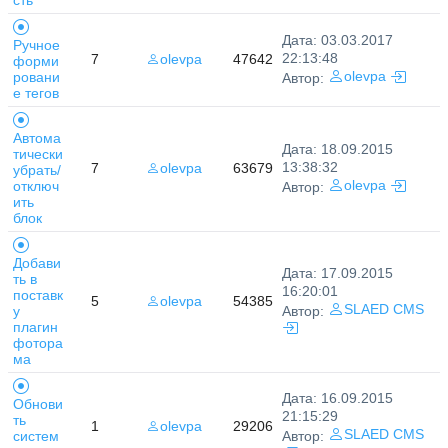
Дата: 03.03.2017
Ручное
22:13:48
7
olevpa
47642
форми
ровани
olevpa
Автор:
е тегов
Автома
Дата: 18.09.2015
тически
13:38:32
7
olevpa
63679
убрать/
отключ
olevpa
Автор:
ить
блок
Добави
Дата: 17.09.2015
ть в
16:20:01
поставк
5
olevpa
54385
SLAED CMS
у
Автор:
плагин
фотора
ма
Дата: 16.09.2015
Обнови
21:15:29
ть
1
olevpa
29206
SLAED CMS
систем
Автор: