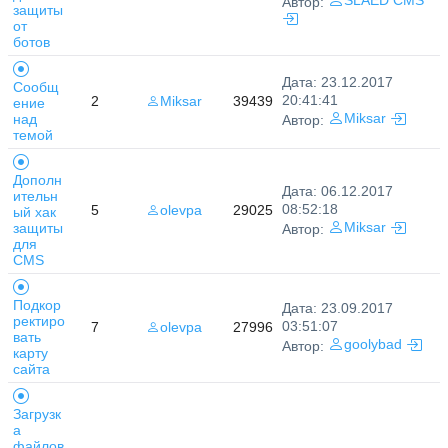
SLAED CMS
Автор:
защиты
от
ботов
Дата: 23.12.2017
Сообщ
20:41:41
2
Miksar
39439
ение
над
Miksar
Автор:
темой
Дополн
Дата: 06.12.2017
ительн
08:52:18
5
olevpa
29025
ый хак
защиты
Miksar
Автор:
для
CMS
Подкор
Дата: 23.09.2017
ректиро
03:51:07
7
olevpa
27996
вать
goolybad
Автор:
карту
сайта
Загрузк
а
файлов