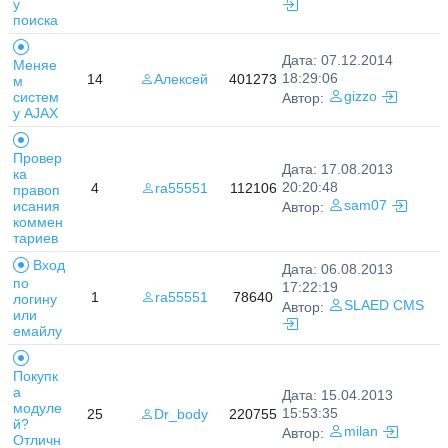
у
поиска
Дата: 07.12.2014
Меняе
18:29:06
14
Алексей
401273
м
систем
gizzo
Автор:
у AJAX
Провер
Дата: 17.08.2013
ка
20:20:48
4
ra55551
112106
правоп
исания
sam07
Автор:
коммен
тариев
Вход
Дата: 06.08.2013
по
17:22:19
1
ra55551
78640
логину
SLAED CMS
Автор:
или
емайлу
Покупк
а
Дата: 15.04.2013
модуле
15:53:35
25
Dr_body
220755
й?
milan
Автор:
Отличн