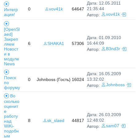
Дата: 12.05.2011
21:35:44
0
vov41k
64647
Интегр
ация!
vov41k
Автор:
[OpenSl
aed]
Дата: 01.09.2010
Закреп
16:44:09
6
SHAKA1
57306
ляем
Новост
B3nd3r
Автор:
и в
модуле
News
Дата: 16.05.2009
Поиск
13:32:02
0
Johnboss (Гость)
16024
по
Johnboss
Автор:
форуму
Во
сколько
оценит
е
Дата: 26.03.2009
работу
12:48:02
8
sk_slaed
44817
над
WiKi-
sam07
Автор:
подобн
ым