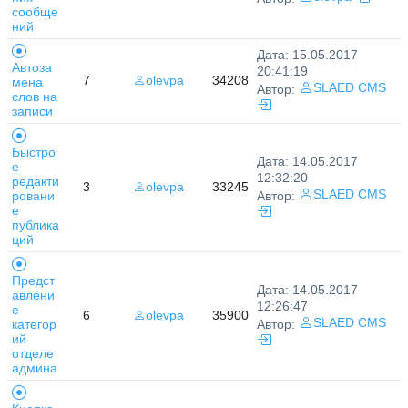
сообще
ний
Дата: 15.05.2017
Автоза
20:41:19
7
olevpa
34208
мена
SLAED CMS
Автор:
слов на
записи
Быстро
Дата: 14.05.2017
е
12:32:20
редакти
3
olevpa
33245
SLAED CMS
ровани
Автор:
е
публика
ций
Предст
Дата: 14.05.2017
авлени
12:26:47
е
6
olevpa
35900
SLAED CMS
категор
Автор:
ий
отделе
админа