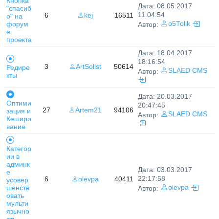
Кнопка
Дата: 08.05.2017
"спасиб
11:04:54
6
kej
16511
о" на
форум
o5Tolik
Автор:
е
проекта
Дата: 18.04.2017
18:16:54
3
ArtSolist
50614
Редире
SLAED CMS
Автор:
кты
Дата: 20.03.2017
Оптими
20:47:45
27
Artem21
94106
зация и
SLAED CMS
Автор:
Кеширо
вание
Категор
ии в
админк
Дата: 03.03.2017
е
22:17:58
6
olevpa
40411
усовер
шенств
olevpa
Автор:
овать
мульти
язычно
сть