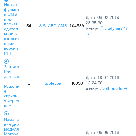
Новые
функци
и CMS
Дата: 08.02.2019
и их
23:35:30
произв
54
SLAED CMS
104589
vladymir777
одител
Автор:
ьность
относит
ельно
версий
PHP
Защита
Post
данных
Дата: 19.07.2018
-
12:24:50
1
olevpa
46058
Решени
otherside
Автор:
е
скрыти
я через
пост
Измене
ния для
модуля
Дата: 06.06.2018
Магази