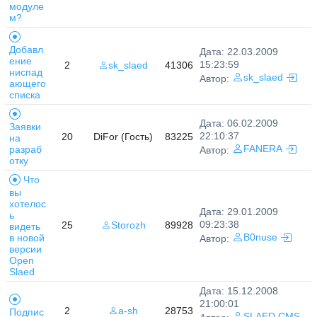
модуле
м?
Добавл
Дата: 22.03.2009
ение
15:23:59
2
sk_slaed
41306
ниспад
sk_slaed
Автор:
ающего
списка
Дата: 06.02.2009
Заявки
22:10:37
20
DiFor (Гость)
83225
на
разраб
FANERA
Автор:
отку
Что
вы
хотелос
Дата: 29.01.2009
ь
09:23:38
25
Storozh
89928
видеть
в новой
B0nuse
Автор:
версии
Open
Slaed
Дата: 15.12.2008
21:00:01
2
a-sh
28753
Подпис
SLAED CMS