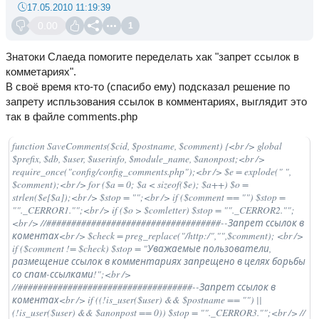
17.05.2010 11:19:39
0.00
1
Знатоки Слаеда помогите переделать хак "запрет ссылок в
комметариях".
В своё время кто-то (спасибо ему) подсказал решение по
запрету испльзования ссылок в комментариях, выглядит это
так в файле comments.php
function SaveComments($cid, $postname, $comment) {<br /> global
$prefix, $db, $user, $userinfo, $module_name, $anonpost;<br />
require_once("config/config_comments.php");<br /> $e = explode(" ",
$comment);<br /> for ($a = 0; $a < sizeof($e); $a++) $o =
strlen($e[$a]);<br /> $stop = "";<br /> if ($comment == "") $stop =
""._CERROR1."";<br /> if ($o > $comletter) $stop = ""._CERROR2."";
<br /> //###################################--Запрет ссылок в
коментах<br /> $check = preg_replace("/http:/","",$comment); <br />
if ($comment != $check) $stop = "Уважаемые пользователи,
размещение ссылок в комментариях запрещено в целях борьбы
со спам-ссылками!";<br />
//###################################--Запрет ссылок в
коментах<br /> if ((!is_user($user) && $postname == "") ||
(!is_user($user) && $anonpost == 0)) $stop = ""._CERROR3."";<br /> //