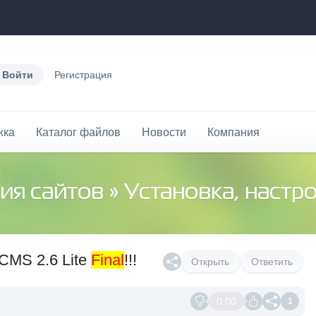
Войти
Регистрация
жка
Каталог файлов
Новости
Компания
ия сайтов
»
Установка, настр
CMS 2.6 Lite
Final
!!!
Открыть
Ответить
0.00
1