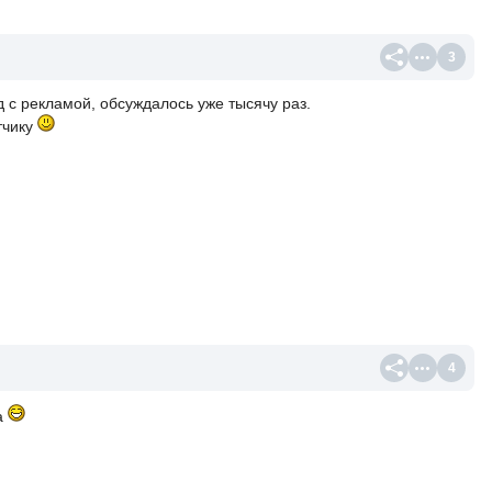
3
од с рекламой, обсуждалось уже тысячу раз.
тчику
4
а