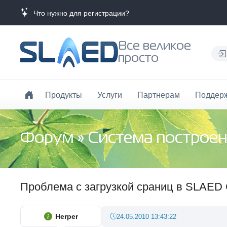
Что нужно для регистрации?
Все великое
просто
Продукты
Услуги
Партнерам
Поддер
Форум
»
Система построен
Проблема с загрузкой сраниц в SLAED 
Herper
24.05.2010 13:43:22