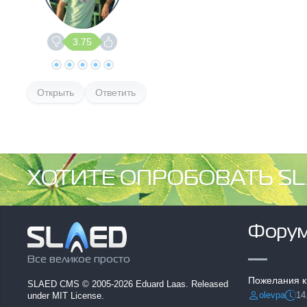
3.75
Открыть
Ответить
ХОТИТЕ ОПРОБОВАТЬ SL
Фору
Все великое просто
Пожелания к
SLAED CMS
© 2005-2026 Eduard Laas. Released
olevpa
14
under MIT License.
Разместил:
Дата