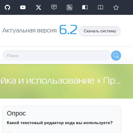
6.2
Aктуальная версия
Скачать систему
ойка и использование
» Проблема с загрузкой сраниц в SLAED CMS 2.6 Lite Final!!!
Опрос
Какой текстовый редактор кода вы используете?