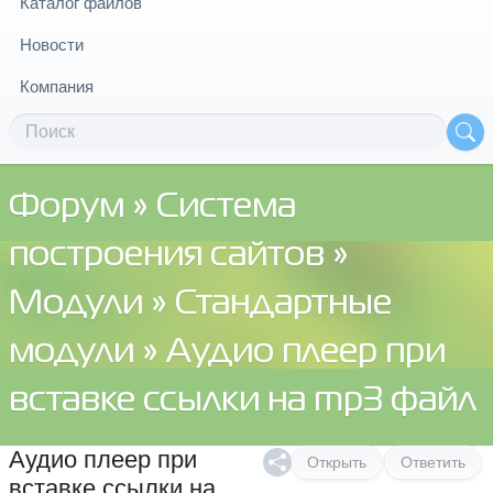
Каталог файлов
Новости
Компания
Форум
»
Система
построения сайтов
»
Модули
»
Стандартные
модули
» Аудио плеер при
вставке ссылки на mp3 файл
Аудио плеер при
Открыть
Ответить
вставке ссылки на