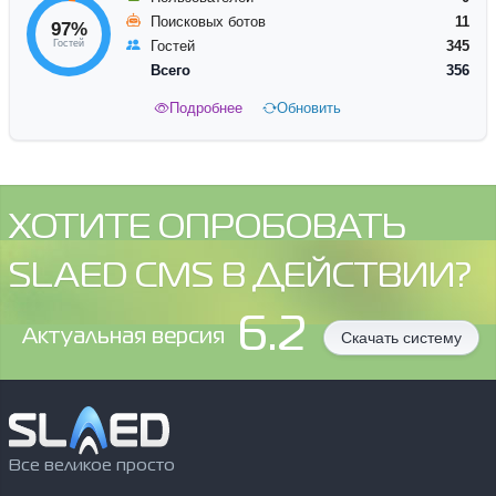
Поисковых ботов
11
97%
Гостей
Гостей
345
Всего
356
Подробнее
Обновить
ХОТИТЕ ОПРОБОВАТЬ
SLAED CMS В ДЕЙСТВИИ?
6.2
Aктуальная версия
Скачать систему
Все великое просто