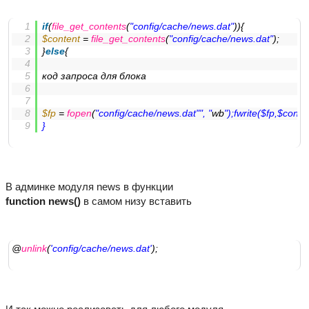
if
(
file_get_contents
(
"config/cache/news.dat"
)){
$content
 = 
file_get_contents
(
"config/cache/news.dat"
);
}
else
{
код запроса для блока
$fp
 = 
fopen
(
"config/cache/news.dat"
", "
wb
");fwrite(
$fp
,
$conte
}
В админке модуля news в функции
function news()
в самом низу вставить
@
unlink
(
'config/cache/news.dat'
);