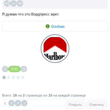
10
Я думаю что это Вордпресс жрет.
Goshan
3.92
Всего:
16
на
2
страницах по
10
на каждой странице
1
2
Открыть
Ответить