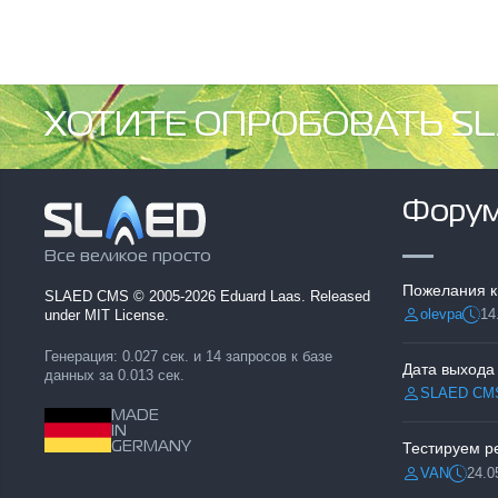
ХОТИТЕ ОПРОБОВАТЬ SL
Фору
Все великое просто
Пожелания к
SLAED CMS
© 2005-2026 Eduard Laas. Released
olevpa
14
under MIT License.
Разместил:
Дата
Генерация: 0.027 сек. и 14 запросов к базе
Дата выхода
данных за 0.013 сек.
SLAED CM
Разместил:
MADE
IN
GERMANY
VAN
24.0
Разместил:
Дата: