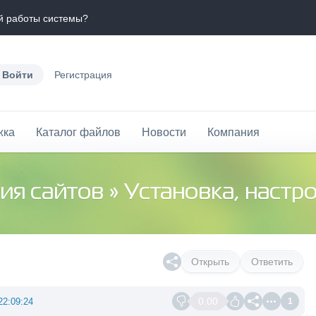
й работы системы?
Войти
Регистрация
жка
Каталог файлов
Новости
Компания
ия сайтов
»
Установка, настр
Открыть
Ответить
0.00
22:09:24
1