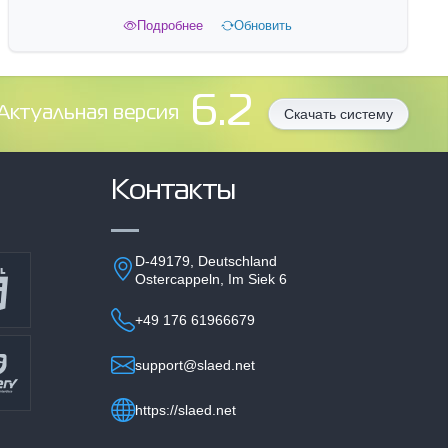
Подробнее
Обновить
6.2
Aктуальная версия
Скачать систему
Контакты
D-49179, Deutschland
Ostercappeln, Im Siek 6
+49 176 61966679
support@slaed.net
https://slaed.net