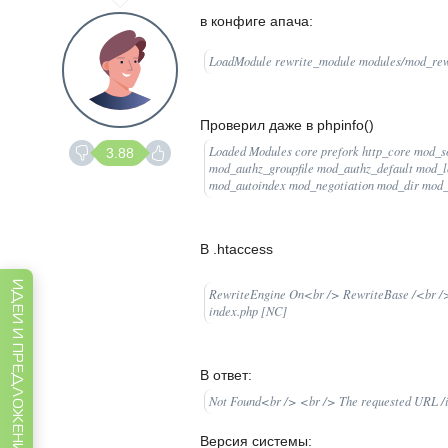
в конфиге апача:
LoadModule rewrite_module modules/mod_rew
Проверил даже в phpinfo()
Loaded Modules core prefork http_core mod_s
3.88
mod_authz_groupfile mod_authz_default mod_
mod_autoindex mod_negotiation mod_dir mod
В .htaccess
ИДЕИ И ПРЕДЛОЖЕНИЯ
RewriteEngine On<br /> RewriteBase /<br 
index.php [NC]
В ответ:
Not Found<br /> <br /> The requested URL /in
Версия системы