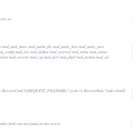
rite.so
o mod_auth_basic mod_authn_file mod_authz_host mod_authz_user
log_config mod_env mod_deflate mod_setenvif mod_mime mod_status
_alias mod_rewrite mod_cgi mod_perl mod_php5 mod_python mod_ssl
/> RewriteCond %{REQUEST_FILENAME} !-f<br /> RewriteRule ^index.html$
dex.html was not found on this server.