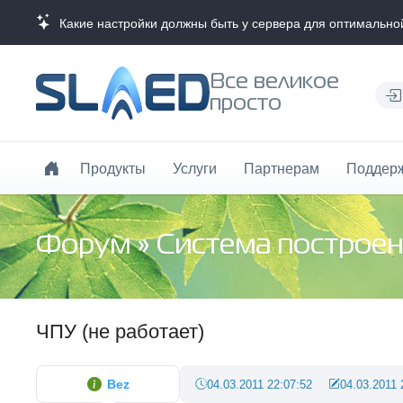
Какие настройки должны быть у сервера для оптимально
Все великое
просто
Продукты
Услуги
Партнерам
Поддер
Форум
»
Система построен
ЧПУ (не работает)
Bez
04.03.2011 22:07:52
04.03.2011 