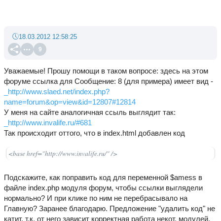
18.03.2012 12:58:25
9
Уважаемые! Прошу помощи в таком вопросе: здесь на этом
форуме ссылка для Сообщение: 8 (для примера) имеет вид -
_http://www.slaed.net/index.php?
name=forum&op=view&id=12807#12814
У меня на сайте аналогичная ссыль выглядит так:
_http://www.invalife.ru/#681
Так происходит оттого, что в index.html добавлен код
<base href="http://www.invalife.ru/" />
Подскажите, как поправить код для переменной $amess в
файле index.php модуля форум, чтобы ссылки выглядели
нормально? И при клике по ним не перебрасывало на
Главную? Заранее благодарю. Предложение "удалить код" не
катит, т.к. от него зависит корректная работа некот. модулей.