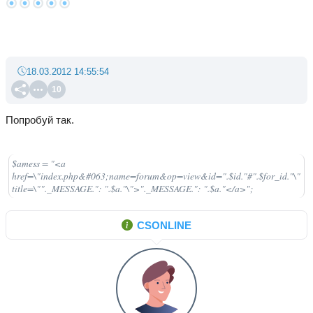
18.03.2012 14:55:54
10
Попробуй так.
$amess = "<a
href=\"index.php&#063;name=forum&op=view&id=".$id."#".$for_id."\"
title=\""._MESSAGE.": ".$a."\">"._MESSAGE.": ".$a."</a>";
CSONLINE