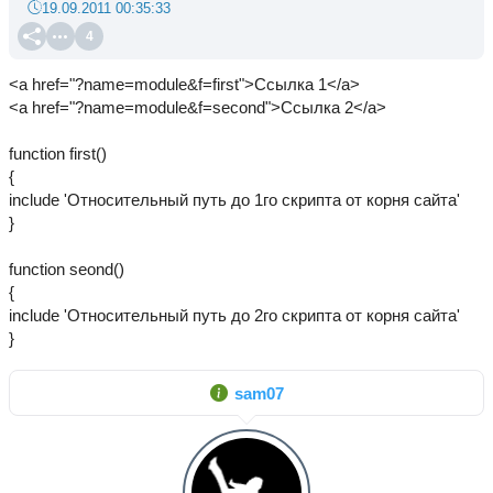
19.09.2011 00:35:33
4
<a href="?name=module&f=first">Ссылка 1</a>
<a href="?name=module&f=second">Ссылка 2</a>
function first()
{
include 'Относительный путь до 1го скрипта от корня сайта'
}
function seond()
{
include 'Относительный путь до 2го скрипта от корня сайта'
}
sam07