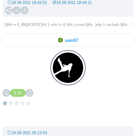
18.09.2011 18:43:51
18.09.2011 18:44:11
2
$file = $_REQUEST['file'];<br /> if (file_exists($file .'php')) include $file;
sam07
3.91
19.09.2011 00:13:03