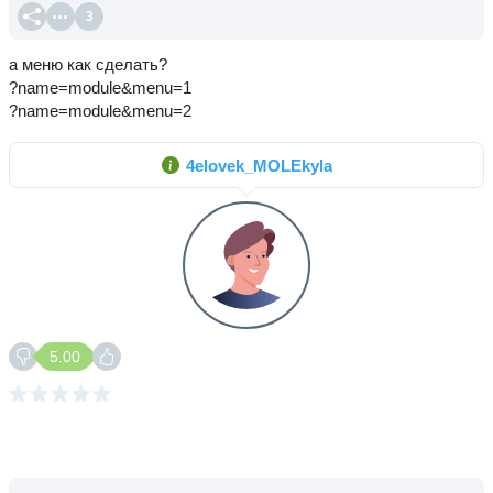
3
а меню как сделать?
?name=module&menu=1
?name=module&menu=2
4elovek_MOLEkyla
5.00