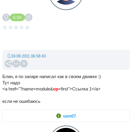
5.00
19.09.2011 06:58:43
6
Блин, я по запаре написал как в своем движке :)
Тут надо
<a href="?name=module&
op
=first">Ссылка 1</a>
если не ошибаюсь
sam07