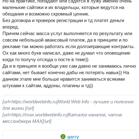
Но на практике, попадают или садятся в лужу именно очень
маленькие сайтики и их владельцы, которые ведутся на
обещания и возможно скромный ценник.
Без договора и проверок регистрации и тд платят деньги
вперед.
Причем сейчас масса услуг выполняется по результату или
совсем небольшой авансовый платеж, да в принципе и по
рекламе так можно работать если долгоиграющие контракты.
Ох как много букв написал, даже не думал что оповещение
когда то получу отсюда о посте в теме))
Да и в принципе я вообще уже сам давно не занимаюсь лично
сайтами, нет бывает конечно дабы не потерять навык)) На
данном этапе мне больше нравится заниматься всякими
штуками к сайтам, аддоны, плагины и тд))
[url=https://worldwebinfo.ru]World Web Info - лучшее и полезное
для жизни [/url]
[url=https://max.worldwebinfo.ru]Каталог каналов, чатов
мессенджера MAX[/url]
garry