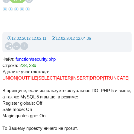
12.02.2012 12:02:11
12.02.2012 12:04:06
2
Файл:
function/security.php
Строка:
228, 239
Удалите участок кода:
UNION|OUTFILE|SELECT|ALTER|INSERT|DROP|TRUNCATE|
В принципе, если используете актуальное ПО: PHP 5 и выше,
а так же MySQL 5 и выше, в режиме:
Register globals: Off
Safe mode: On
Magic quotes gpc: On
То Вашему проекту ничего не грозит.