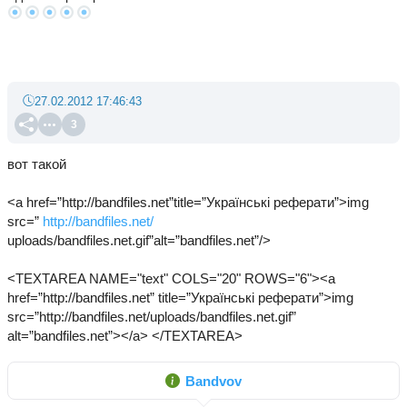
27.02.2012 17:46:43
3
вот такой
<a href=”http://bandfiles.net”title=”Українські реферати”>img
src=”
http://bandfiles.net/
uploads/bandfiles.net.gif”alt=”bandfiles.net”/>
<TEXTAREA NAME="text" COLS="20" ROWS="6"><a
href=”http://bandfiles.net” title=”Українські реферати”>img
src=”http://bandfiles.net/uploads/bandfiles.net.gif”
alt=”bandfiles.net”></a> </TEXTAREA>
Bandvov