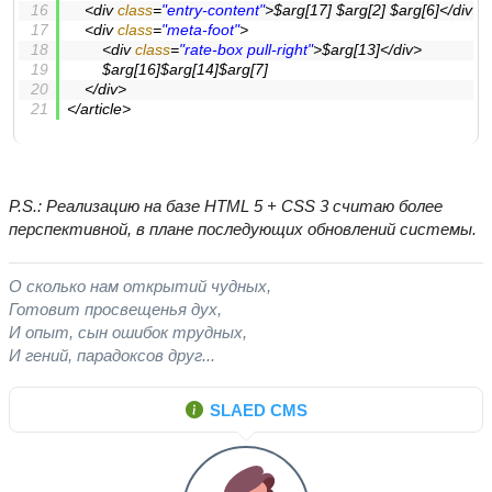
<
div
class
=
"entry-content"
>
$arg[17] $arg[2] $arg[6]
</
div
>
<
div
class
=
"meta-foot"
>
<
div
class
=
"rate-box pull-right"
>
$arg[13]
</
div
>
		$arg[16]$arg[14]$arg[7]
</
div
>
</
article
>
P.S.: Реализацию на базе HTML 5 + CSS 3 считаю более
перспективной, в плане последующих обновлений системы.
О сколько нам открытий чудных,
Готовит просвещенья дух,
И опыт, сын ошибок трудных,
И гений, парадоксов друг...
SLAED CMS