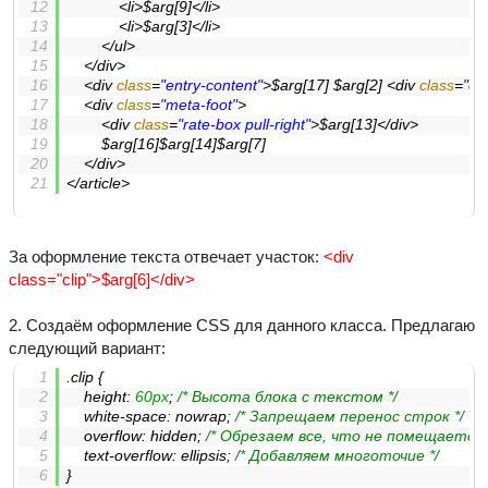
<
li
>
$arg[9]
</
li
>
<
li
>
$arg[3]
</
li
>
</
ul
>
</
div
>
<
div
class
=
"entry-content"
>
$arg[17] $arg[2] 
<
div
class
=
"cli
<
div
class
=
"meta-foot"
>
<
div
class
=
"rate-box pull-right"
>
$arg[13]
</
div
>
		$arg[16]$arg[14]$arg[7]
</
div
>
</
article
>
За оформление текста отвечает участок:
<div
class="clip">$arg[6]</div>
2. Создаём оформление CSS для данного класса. Предлагаю
следующий вариант:
.clip
 {
height
: 
60px
; 
/* Высота блока с текстом */
white-space
: nowrap; 
/* Запрещаем перенос строк */
overflow
: hidden; 
/* Обрезаем все, что не помещается 
text-overflow
: ellipsis; 
/* Добавляем многоточие */
}