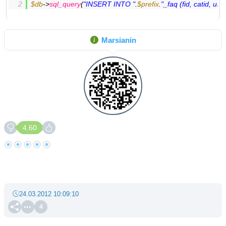
$db
->
sql_query
(
"INSERT INTO "
.
$prefix
.
"_faq (fid, catid, ui
Marsianin
4.60
24.03.2012 10:09:10
4