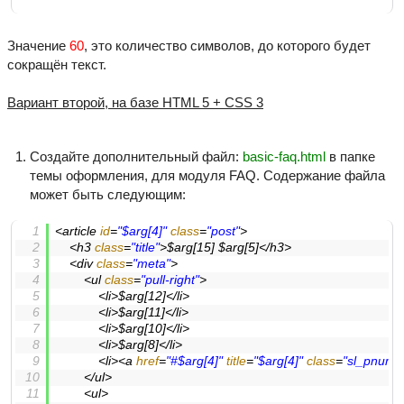
Значение
60
, это количество символов, до которого будет
сокращён текст.
Вариант второй, на базе HTML 5 + CSS 3
Создайте дополнительный файл:
basic-faq.html
в папке
темы оформления, для модуля FAQ. Содержание файла
может быть следующим:
<
article
id
=
"$arg[4]"
class
=
"post"
>
<
h3
class
=
"title"
>
$arg[15] $arg[5]
</
h3
>
<
div
class
=
"meta"
>
<
ul
class
=
"pull-right"
>
<
li
>
$arg[12]
</
li
>
<
li
>
$arg[11]
</
li
>
<
li
>
$arg[10]
</
li
>
<
li
>
$arg[8]
</
li
>
<
li
>
<
a
href
=
"#$arg[4]"
title
=
"$arg[4]"
class
=
"sl_pnum"
</
ul
>
<
ul
>