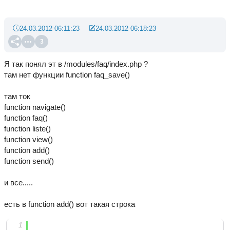
24.03.2012 06:11:23
24.03.2012 06:18:23
3
Я так понял эт в /modules/faq/index.php ?
там нет функции function faq_save()
там ток
function navigate()
function faq()
function liste()
function view()
function add()
function send()
и все.....
есть в function add() вот такая строка