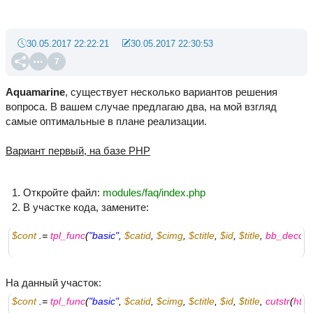
30.05.2017 22:22:21
30.05.2017 22:30:53
7
Aquamarine
, существует несколько вариантов решения
вопроса. В вашем случае предлагаю два, на мой взгляд
самые оптимальные в плане реализации.
Вариант первый, на базе PHP
Откройте файл:
modules/faq/index.php
В участке кода, замените:
$cont
 .= 
tpl_func
(
"basic"
, 
$catid
, 
$cimg
, 
$ctitle
, 
$id
, 
$title
, 
bb_decod
На данный участок:
$cont
 .= 
tpl_func
(
"basic"
, 
$catid
, 
$cimg
, 
$ctitle
, 
$id
, 
$title
, 
cutstr
(
html