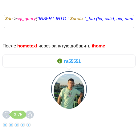
$db
->
sql_query
(
"INSERT INTO "
.
$prefix
.
"_faq (fid, catid, uid, nam
После
hometext
через запятую добавить
ihome
ra55551
3.75