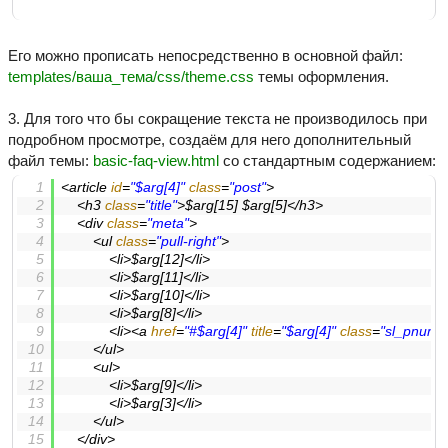
Его можно прописать непосредственно в основной файл:
templates/ваша_тема/css/theme.css
темы оформления.
3. Для того что бы сокращение текста не производилось при
подробном просмотре, создаём для него дополнительный
файл темы:
basic-faq-view.html
со стандартным содержанием:
<
article
id
=
"$arg[4]"
class
=
"post"
>
<
h3
class
=
"title"
>
$arg[15] $arg[5]
</
h3
>
<
div
class
=
"meta"
>
<
ul
class
=
"pull-right"
>
<
li
>
$arg[12]
</
li
>
<
li
>
$arg[11]
</
li
>
<
li
>
$arg[10]
</
li
>
<
li
>
$arg[8]
</
li
>
<
li
>
<
a
href
=
"#$arg[4]"
title
=
"$arg[4]"
class
=
"sl_pnum"
</
ul
>
<
ul
>
<
li
>
$arg[9]
</
li
>
<
li
>
$arg[3]
</
li
>
</
ul
>
</
div
>