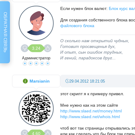
Если нужен блок валют:
Блок курс в
ОБРАТНАЯ СВЯЗЬ
Для создания собственного блока в
файлового блока
О сколько нам открытий чудных,
Готовит просвещенья дух,
3.24
И опыт, сын ошибок трудных,
И гений, парадоксов друг...
Администратор
Marsianin
29.04.2012 18:21:05
этот скрипт я к примеру привел.
Мне нужно как на этом сайте
http://www.slaed.net/money.html
http://www.slaed.net/whois.html
чтоб вот так страницы открывались э
4.60
или как сделать что бы блок так откр