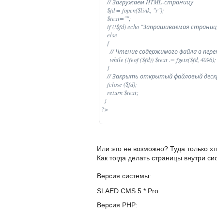
    // Загружаем HTML-страницу 

    $fd = fopen($link, "r"); 

    $text=""; 

    if (!$fd) echo "Запрашиваемая страниц
    else 

    { 

      // Чтение содержимого файла в пере
      while (!feof ($fd)) $text .= fgets($fd, 4096); 
    } 

    // Закрыть открытый файловый деск
    fclose ($fd); 

    return $text; 

  } 

?>
Или это не возможно? Туда только хт
Как тогда делать страницы внутри с
Версия системы
SLAED CMS 5.* Pro
Версия PHP