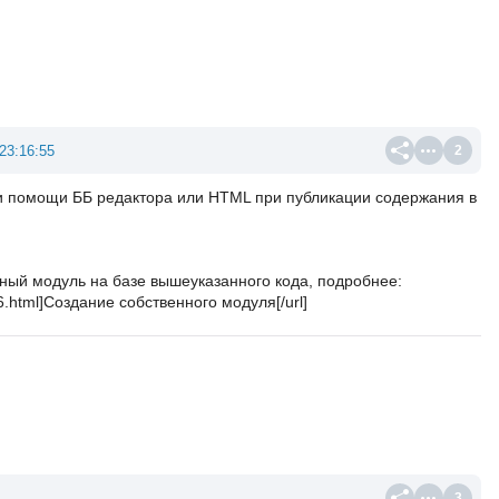
23:16:55
2
и помощи ББ редактора или HTML при публикации содержания в
ьный модуль на базе вышеуказанного кода, подробнее:
36.html]Создание собственного модуля[/url]
3