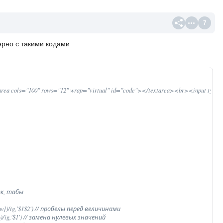
7
ерно с такими кодами
 cols="100" rows="12" wrap="virtual" id="code"></textarea><br><input type="bu
рок, табы

[^\w])/ig,'$1$2') // пробелы перед величинами

|%)/ig,'$1') // замена нулевых значений
