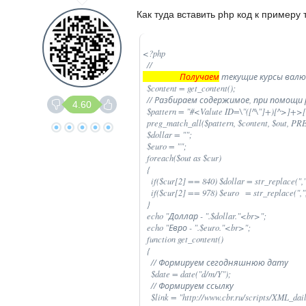
Как туда вставить php код к примеру 
<?php 

  // 
                  Получаем
 текущие курсы валют
  $content = get_content(); 

  // Разбираем содержимое, при помощи
4.60
  $pattern = "#<Valute ID=\"([^\"]+)[^
  preg_match_all($pattern, $content, $out, 
  $dollar = ""; 

  $euro = ""; 

  foreach($out as $cur) 

  { 

    if($cur[2] == 840) $dollar = str_replace(",",
    if($cur[2] == 978) $euro   = str_replace(",",
  } 

  echo "Доллар - ".$dollar."<br>"; 

  echo "Евро - ".$euro."<br>"; 

  function get_content() 

  { 

    // Формируем сегодняшнюю дату 

    $date = date("d/m/Y"); 

    // Формируем ссылку 

    $link = "http://www.cbr.ru/scripts/XML_dai