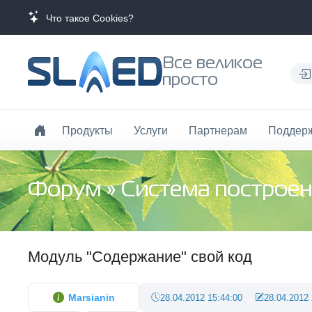
Что такое Cookies?
Все великое
просто
Продукты
Услуги
Партнерам
Поддер
Форум
»
Система построен
Модуль "Содержание" свой код
Marsianin
28.04.2012 15:44:00
28.04.2012 