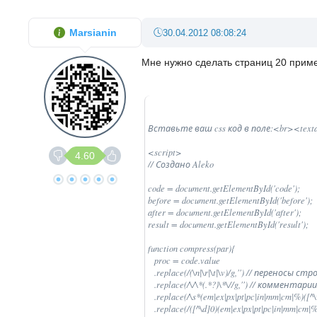
Marsianin
30.04.2012 08:08:24
Мне нужно сделать страниц 20 прим
Вставьте ваш css код в поле:<br><textarea
<script>

4.60
// Создано Aleko 

code = document.getElementById('code');

before = document.getElementById('before');

after = document.getElementById('after');

result = document.getElementById('result');

function compress(par){

   proc = code.value

   .replace(/(\n|\r|\t|\v)/g,'') // переносы ст
   .replace(/\/\*(.*?)\*\//g,'') // комментарии

   .replace(/\s*(em|ex|px|pt|pc|in|mm|cm|%)(
   .replace(/([^\d]0)(em|ex|px|pt|pc|in|mm|cm