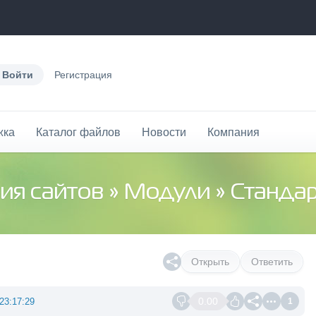
Войти
Регистрация
жка
Каталог файлов
Новости
Компания
ия сайтов
»
Модули
»
Станда
Открыть
Ответить
0.00
23:17:29
1