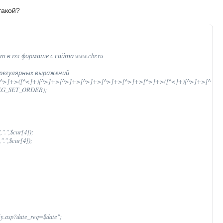
такой?
 в rss-формате с сайта www.cbr.ru 

 регулярных выражений 

>]+>[^>]+>([^<]+)[^>]+>[^>]+>[^>]+>[^>]+>[^>]+>[^>]+>([^<]+)[^>]+>[^>]+>(
PREG_SET_ORDER); 

".",$cur[4]); 

".",$cur[4]); 

ly.asp?date_req=$date"; 
