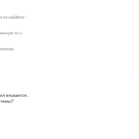
а не найдена"; 

менную $text 



риптор 

мл втыкается...
истемы?