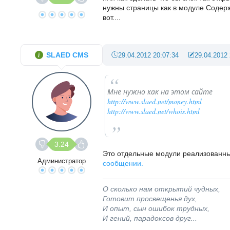
нужны страницы как в модуле Содерж
вот....
SLAED CMS
29.04.2012 20:07:34
29.04.2012 
Мне нужно как на этом сайте
http://www.slaed.net/money.html
http://www.slaed.net/whois.html
3.24
Это отдельные модули реализованны
Администратор
сообщении.
О сколько нам открытий чудных,
Готовит просвещенья дух,
И опыт, сын ошибок трудных,
И гений, парадоксов друг...