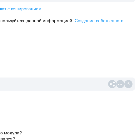
алют с кешированием
оспользуйтесь данной информацией:
Создание собственного
5
то модули?
ывался?