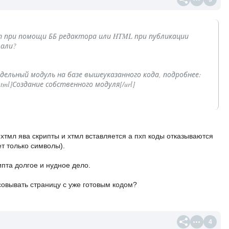
 при помощи ББ редактора или HTML при публикации
вали?
дельный модуль на базе вышеуказанного кода, подробнее:
36.html]Создание собственного модуля[/url]
хтмл ява скрипты и хтмл вставляется а пхп коды отказываются
т только символы).
пта долгое и нудное дело.
совывать страницу с уже готовым кодом?
4