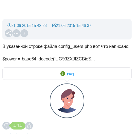
21.06.2015 15:42:28
21.06.2015 15:46:37
2
В указанной строке файла config_users.php вот что написано:
$power = base64_decode('UG93ZXJlZCBieS...
rvg
4.14