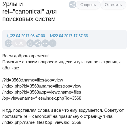
Урлы и
Открыть
Ответить
rel="canonical" для
поисковых систем
22.04.2017 08:47:00
22.04.2017 17:37:36
0.00
1
Всем доброго времени!
Помогите с таким вопросом яндекс и гугл кушает страницы
абы как:
/?id=3568&name=files&op=view
/index.php?id=3568&name=files&op=view
/index.php?id=3568&op=view&name=files
/op=view&name=files&index.php?id=3568
и т.д. подставляя слова и все что ему вздумается. Советуют
поставить rel="canonical" на правильную страницу типа
/index.php?name=files&op=view&id=3568