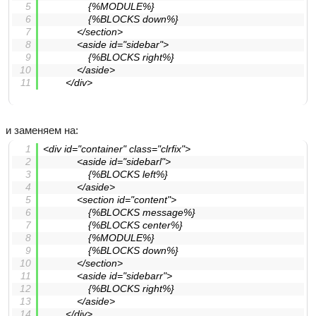
				{%MODULE%}
				{%BLOCKS down%}
			</section>
			<aside id="sidebar">
				{%BLOCKS right%}
			</aside>
		</div>
и заменяем на:
<div id="container" class="clrfix">
			<aside id="sidebarl">
				{%BLOCKS left%}
			</aside>
			<section id="content">
				{%BLOCKS message%}
				{%BLOCKS center%}
				{%MODULE%}
				{%BLOCKS down%}
			</section>
			<aside id="sidebarr">
				{%BLOCKS right%}
			</aside>
		</div>