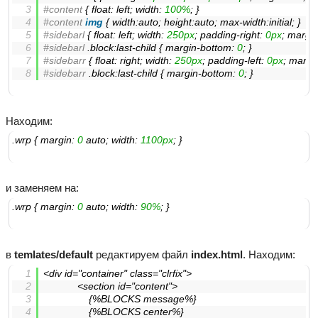
#content
 { 
float
: left; 
width
: 
100%
; }
#content
img
 { 
width
:auto; 
height
:auto; 
max-width
:initial; }
#sidebarl
 { 
float
: left; 
width
: 
250px
; 
padding-right
: 
0px
; 
margin
#sidebarl
.block
:last-child
 { 
margin-bottom
: 
0
; }
#sidebarr
 { 
float
: right; 
width
: 
250px
; 
padding-left
: 
0px
; 
margin
#sidebarr
.block
:last-child
 { 
margin-bottom
: 
0
; }
Находим:
.wrp
 { 
margin
: 
0
 auto; 
width
: 
1100px
; }
и заменяем на:
.wrp
 { 
margin
: 
0
 auto; 
width
: 
90%
; }
в
temlates/default
редактируем файл
index.html
. Находим:
<div id="container" class="clrfix">
			<section id="content">
				{%BLOCKS message%}
				{%BLOCKS center%}