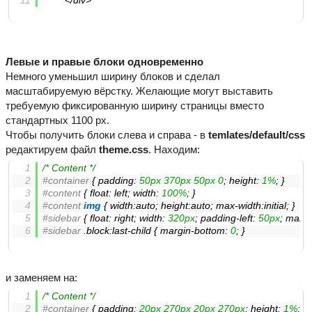
		</div>
Левые и правые блоки одновременно
Немного уменьшил ширину блоков и сделал
масштабируемую вёрстку. Желающие могут выставить
требуемую фиксированную ширину страницы вместо
стандартных 1100 px.
Чтобы получить блоки слева и справа - в
temlates/default/css
редактируем файл
theme.css
. Находим:
/* Content */
#container
 { 
padding
: 
50px
370px
50px
0
; 
height
: 
1%
; }
#content
 { 
float
: left; 
width
: 
100%
; }
#content
img
 { 
width
:auto; 
height
:auto; 
max-width
:initial; }
#sidebar
 { 
float
: right; 
width
: 
320px
; 
padding-left
: 
50px
; 
margi
#sidebar
.block
:last-child
 { 
margin-bottom
: 
0
; }
и заменяем на:
/* Content */
#container
 { 
padding
: 
20px
270px
20px
270px
; 
height
: 
1%
; }