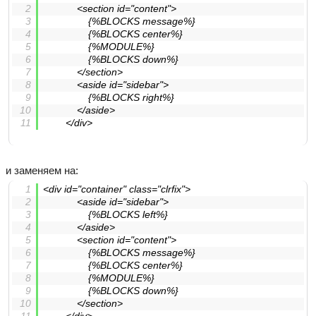
			<section id="content">
				{%BLOCKS message%}
				{%BLOCKS center%}
				{%MODULE%}
				{%BLOCKS down%}
			</section>
			<aside id="sidebar">
				{%BLOCKS right%}
			</aside>
		</div>
и заменяем на:
<div id="container" class="clrfix">
			<aside id="sidebar">
				{%BLOCKS left%}
			</aside>
			<section id="content">
				{%BLOCKS message%}
				{%BLOCKS center%}
				{%MODULE%}
				{%BLOCKS down%}
			</section>