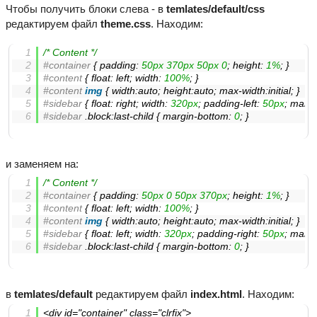
Чтобы получить блоки слева - в
temlates/default/css
редактируем файл
theme.css
. Находим:
/* Content */
#container
 { 
padding
: 
50px
370px
50px
0
; 
height
: 
1%
; }
#content
 { 
float
: left; 
width
: 
100%
; }
#content
img
 { 
width
:auto; 
height
:auto; 
max-width
:initial; }
#sidebar
 { 
float
: right; 
width
: 
320px
; 
padding-left
: 
50px
; 
margi
#sidebar
.block
:last-child
 { 
margin-bottom
: 
0
; }
и заменяем на:
/* Content */
#container
 { 
padding
: 
50px
0
50px
370px
; 
height
: 
1%
; }
#content
 { 
float
: left; 
width
: 
100%
; }
#content
img
 { 
width
:auto; 
height
:auto; 
max-width
:initial; }
#sidebar
 { 
float
: left; 
width
: 
320px
; 
padding-right
: 
50px
; 
margin
#sidebar
.block
:last-child
 { 
margin-bottom
: 
0
; }
в
temlates/default
редактируем файл
index.html
. Находим:
<div id="container" class="clrfix">