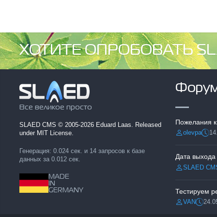
ХОТИТЕ ОПРОБОВАТЬ SL
Фору
Все великое просто
Пожелания к
SLAED CMS
© 2005-2026 Eduard Laas. Released
olevpa
14
under MIT License.
Разместил:
Дата
Генерация: 0.024 сек. и 14 запросов к базе
Дата выхода
данных за 0.012 сек.
SLAED CM
Разместил:
MADE
IN
GERMANY
VAN
24.0
Разместил:
Дата: