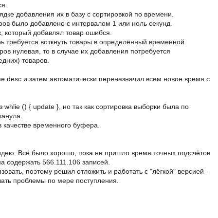
ся.
ядке добавления их в базу с сортировкой по времени.
ров было добавлено с интервалом 1 или ноль секунд.
, который добавлял товар ошибся.
рь требуется воткнуть товары в определённый временной
вров нулевая, то в случае их добавления потребуется
едних) товаров.
ime desc и затем автоматически переназначил всем новое время с
hlie () { update }, но так как сортировка выборки была по
канула.
в качестве временного буфера.
идею. Всё было хорошо, пока не пришло время точных подсчётов
на содержать 566.111.106 записей.
зовать, поэтому решил отложить и работать с "лёгкой" версией -
ешать проблемы по мере поступления.