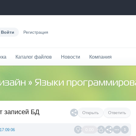
Войти
Регистрация
жка
Каталог файлов
Новости
Компания
дизайн
»
Языки программиров
т записей БД
Открыть
Ответить
0.00
17:09:06
1