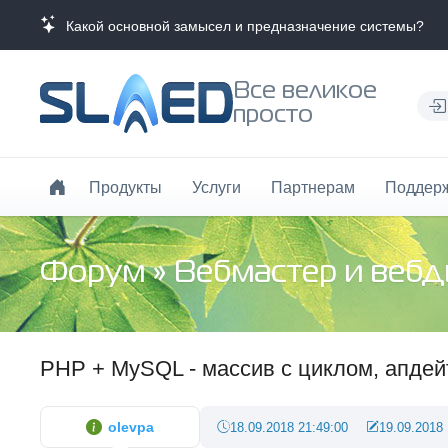
Какой основной замысел и предназначение системы?
Все великое
просто
Продукты
Услуги
Партнерам
Поддер
Форум
»
Вебмастер и веб
PHP + MySQL - массив с циклом, апдей
olevpa
18.09.2018 21:49:00
19.09.2018 