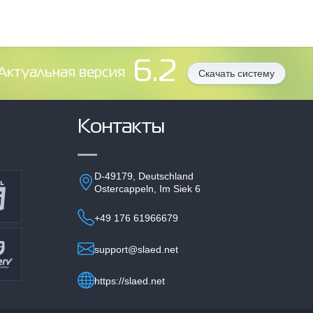
6.2
Aктуальная версия
Скачать систему
Контакты
D-49179, Deutschland
Ostercappeln, Im Siek 6
+49 176 61966679
support@slaed.net
https://slaed.net