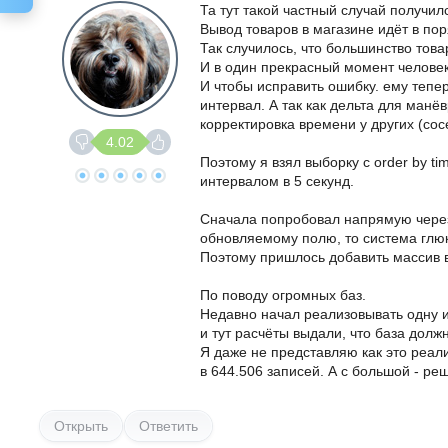
Та тут такой частный случай получил
Вывод товаров в магазине идёт в пор
Так случилось, что большинство това
И в один прекрасный момент человек
И чтобы исправить ошибку. ему тепе
интервал. А так как дельта для манё
корректировка времени у других (сос
4.02
Поэтому я взял выборку с order by t
интервалом в 5 секунд.
Сначала попробовал напрямую через w
обновляемому полю, то система глю
Поэтому пришлось добавить массив 
По поводу огромных баз.
Недавно начал реализовывать одну 
и тут расчёты выдали, что база долж
Я даже не представляю как это реали
в 644.506 записей. А с большой - р
Открыть
Ответить