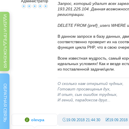
Администратор
Запрос, который удалит всех зарег
193.201.225.104. Данная возможнос
регистрации.
ИДЕИ И ПРЕДЛОЖЕНИЯ
DELETE FROM {pref}_users WHERE use
В данном запросе в базу данных, дв
соответственно проверит их на соотв
функция цикла PHP, что в свою очере
Всем известная мудрость, самый коро
идеальных условиях! Как и везде ест
из поставленной задачи/цели.
О сколько нам открытий чудных,
ОБРАТНАЯ СВЯЗЬ
Готовит просвещенья дух,
И опыт, сын ошибок трудных,
И гений, парадоксов друг...
olevpa
19.09.2018 21:44:30
19.09.2018 