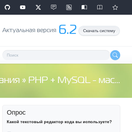
6.2
Aктуальная версия
Скачать систему
ания
» PHP + MySQL - массив с циклом, апдейт записей БД
Опрос
Какой текстовый редактор кода вы используете?