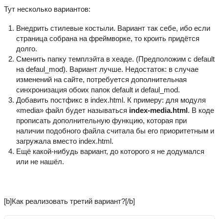
Тут несколько вариантов:
Внедрить стилевые костыли. Вариант так себе, ибо если
страница собрана на фреймворке, то кроить придётся
долго.
Сменить папку темплэйта в хеаде. (Предположим с default
на defaul_mod). Вариант лучше. Недостаток: в случае
изменений на сайте, потребуется дополнительная
синхронизация обоих папок default и defaul_mod.
Добавить постфикс в index.html. К примеру: для модуля
«media» файл будет называться
index-media.html
. В коде
прописать дополнительную функцию, которая при
наличии подобного файла считала бы его приоритетным и
загружала вместо index.html.
Ещё какой-нибудь вариант, до которого я не додумался
или не нашёл.
[b]Как реализовать третий вариант?[/b]