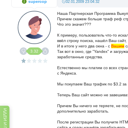
supercop
02.01.2009 23:04:32
Наша Партнерская Программа Выкупа
Причем скажем больше траф реф ст
Что это значит???
К примеру, пользователь что-то иска
ввёл строку поиска, нашёл Ваш сайт,
И в итоге у него два окна - с
Вашим
с
3.32
Так вот в окно, где "Yandex" и загр
заработанные средства.
Естественно мы платим со всех стран
с Яндекса.
Мы покупаем Ваш трафик по $3.2 за
Теперь Ваш сайт можно не завешиват
Причем Вы ничего не теряете, не по
дополнительно заработать.
После регистрации Вы получите HTML
сайта и сразу начнёте зарабатывать.