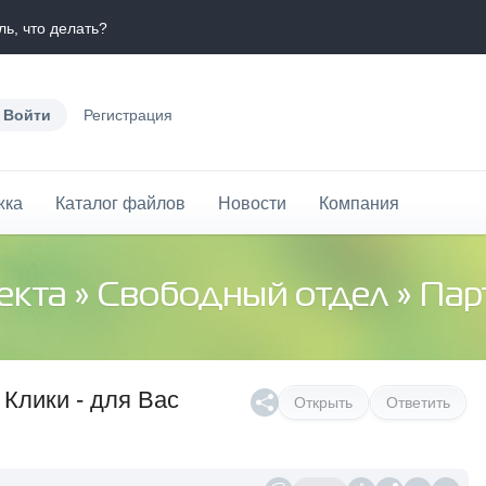
ь, что делать?
Войти
Регистрация
жка
Каталог файлов
Новости
Компания
екта
»
Свободный отдел
» Партнерс
Клики - для Вас
Открыть
Ответить