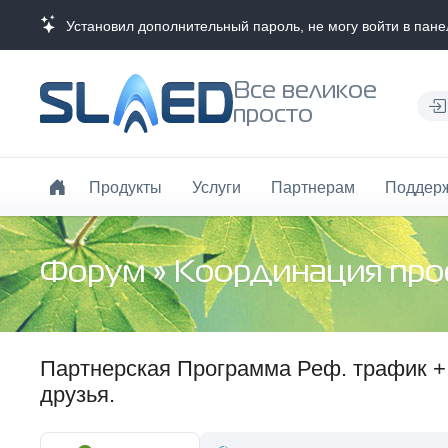
Установил дополнительный пароль, не могу войти в панел
Все великое
просто
Продукты
Услуги
Партнерам
Поддер
Форум
»
Координация про
Партнерская Программа Реф. трафик + 
друзья.