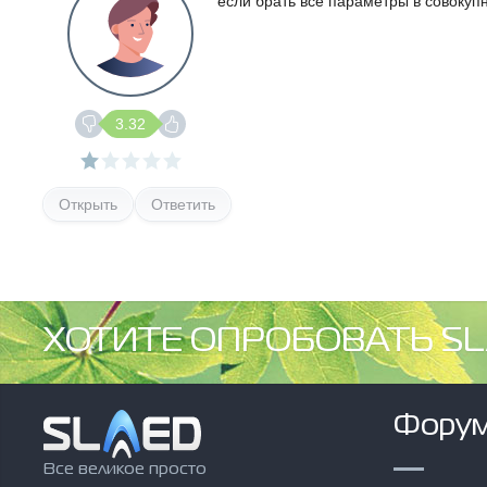
если брать все параметры в совокуп
3.32
Открыть
Ответить
ХОТИТЕ ОПРОБОВАТЬ SL
Фору
Все великое просто